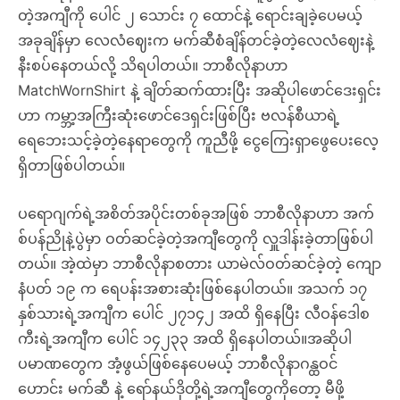
တဲ့အကျီကို ပေါင် ၂ သောင်း ၇ ထောင်နဲ့ ရောင်းချခဲ့ပေမယ့်
အခုချိန်မှာ လေလံဈေးက မက်ဆီစံချိန်တင်ခဲ့တဲ့လေလံဈေးနဲ့
နီးစပ်နေတယ်လို့ သိရပါတယ်။ ဘာစီလိုနာဟာ
MatchWornShirt နဲ့ ချိတ်ဆက်ထားပြီး အဆိုပါဖောင်ဒေးရှင်း
ဟာ ကမ္ဘာ့အကြီးဆုံးဖောင်ဒေရှင်းဖြစ်ပြီး ဗလန်စီယာရဲ့
ရေဘေးသင့်ခဲ့တဲ့နေရာတွေကို ကူညီဖို့ ငွေကြေးရှာဖွေပေးလေ့
ရှိတာဖြစ်ပါတယ်။
ပရောဂျက်ရဲ့အစိတ်အပိုင်းတစ်ခုအဖြစ် ဘာစီလိုနာဟာ အက်
စ်ပန်ညိုနဲ့ပွဲမှာ ဝတ်ဆင်ခဲ့တဲ့အကျီတွေကို လှူဒါန်းခဲ့တာဖြစ်ပါ
တယ်။ အဲ့ထဲမှာ ဘာစီလိုနာစတား ယာမဲလ်ဝတ်ဆင်ခဲ့တဲ့ ကျော
နံပတ် ၁၉ က ရေပန်းအစားဆုံးဖြစ်နေပါတယ်။ အသက် ၁၇
နှစ်သားရဲ့အကျီက ပေါင် ၂၇၁၄၂ အထိ ရှိနေပြီး လီဝန်ဒေါစ
ကီးရဲ့အကျီက ပေါင် ၁၄၂၃၃ အထိ ရှိနေပါတယ်။အဆိုပါ
ပမာဏတွေက အံ့ဖွယ်ဖြစ်နေပေမယ့် ဘာစီလိုနာဂန္ထဝင်
ဟောင်း မက်ဆီ နဲ့ ရော်နယ်ဒိုတို့ရဲ့အကျီတွေကိုတော့ မီဖို့