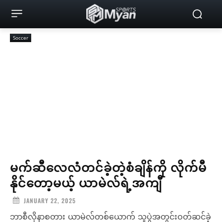
Soccer
မက်ဆီလေလံတင်ခဲ့တဲ့စံချိန်ကို လိုက်မီ
နိုင်တော့မယ့် ယာမဲလ်ရဲ့အကျီ
JANUARY 22, 2025
ဘာစီလိုနာစတား ယာမဲလ်တစ်ယောက် သူပွဲအတွင်းဝတ်ဆင်ခဲ့