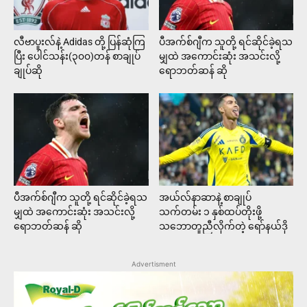
လီဗာပူးလ်နဲ့ Adidas တို့ ပြန်ဆုံကြ
ပီအက်စ်ဂျီက သူတို့ ရင်ဆိုင်ခဲ့ရသ
ပြီး ပေါင်သန်း(၃၀၀)တန် စာချုပ်
မျှထဲ အကောင်းဆုံး အသင်းလို့
ချုပ်ဆို
ရောဘတ်ဆန် ဆို
ပီအက်စ်ဂျီက သူတို့ ရင်ဆိုင်ခဲ့ရသ
အယ်လ်နာဆာနဲ့ စာချုပ်
မျှထဲ အကောင်းဆုံး အသင်းလို့
သက်တမ်း ၁ နှစ်ထပ်တိုးဖို့
ရောဘတ်ဆန် ဆို
သဘောတူညီလိုက်တဲ့ ရော်နယ်ဒို
Advertisment