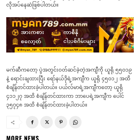
လိုအပ်နေဆဲဖြစ်ပါတယ်။
မက်ဆီကတော့ ပွဲအတွင်းဝတ်ဆင်ခဲ့တဲ့အကျီကို ယူရို ၅၅၀၁၉
နဲ့ ရောင်းချထားပြီး ရော်နယ်ဒိုရဲ့အကျီက ယူရို ၄၅၀၁၂ အထိ
စံချိန်တင်ထားခဲ့ပါတယ်။ ပယ်လ်မာရဲ့အကျီကတော့ ယူရို
၄၁၁၂၇ အထိ စံချိန်တင်ထားကာ ဘာပေရဲ့အကျီက ပေါင်
၃၅၇၄၈ အထိ စံချိန်တင်ထားခဲ့ပါတယ်။
MORE NEWS