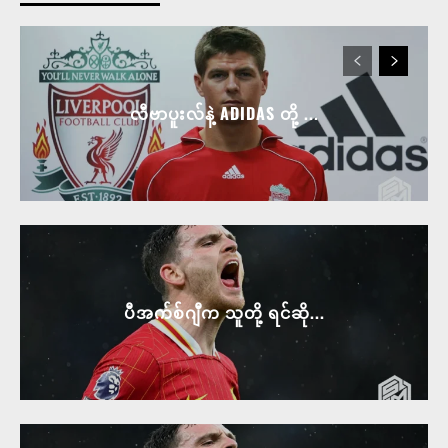
လီဗာပူးလ်နဲ့ ADIDAS တို့ ...
ပီအက်စ်ဂျီက သူတို့ ရင်ဆို...