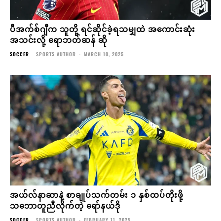
ပီအက်စ်ဂျီက သူတို့ ရင်ဆိုင်ခဲ့ရသမျှထဲ အကောင်းဆုံး
အသင်းလို့ ရောဘတ်ဆန် ဆို
SOCCER
SPORTS AUTHOR
-
MARCH 10, 2025
အယ်လ်နာဆာနဲ့ စာချုပ်သက်တမ်း ၁ နှစ်ထပ်တိုးဖို့
သဘောတူညီလိုက်တဲ့ ရော်နယ်ဒို
SOCCER
SPORTS AUTHOR
-
FEBRUARY 11, 2025