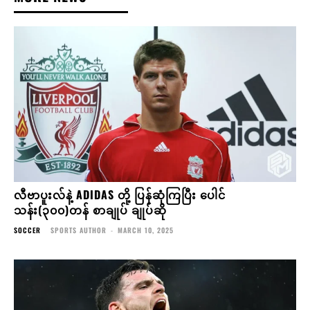
လီဗာပူးလ်နဲ့ ADIDAS တို့ ပြန်ဆုံကြပြီး ပေါင်
သန်း(၃၀၀)တန် စာချုပ် ချုပ်ဆို
SOCCER
SPORTS AUTHOR
-
MARCH 10, 2025