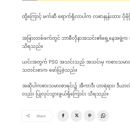
ထို့ကြောင့် မက်ဆီ ရောက်ရှိလာပါက လစာနှုန်းထား ပို
အခြားတစ်ဖက်တွင် ဘာစီလိုနာအသင်း၏ရှေ့နေအဖွဲ့က ဘဏ္
သိရသည်။
ယင်းအတွက် PSG အသင်းသည် အသင်းမှ ကစားသမား(၁၀)
သတင်းစာက ဖော်ပြခဲ့သည်။
အဆိုပါကစားသမားစာရင်း၌ အီကာဒီ၊ ဟာရဲရား၊ ဒီယာလို၊ 
လည်း ပြုလုပ်သွားဖွယ်ရှိကြောင်း သိရသည်။
Share