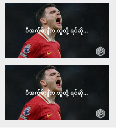
ပီအက်စ်ဂျီက သူတို့ ရင်ဆို...
ပီအက်စ်ဂျီက သူတို့ ရင်ဆို...