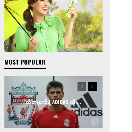
MOST POPULAR
လီဗာပူးလ်နဲ့ ADIDAS တို့ ...