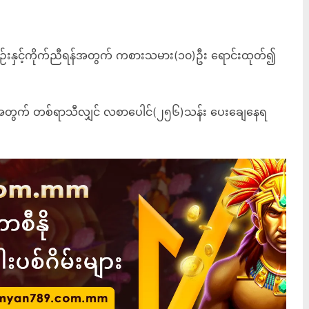
်းနှင့်ကိုက်ညီရန်အတွက် ကစားသမား(၁၀)ဦး ရောင်းထုတ်၍
တွက် တစ်ရာသီလျှင် လစာပေါင်(၂၅၆)သန်း ပေးချေနေရ