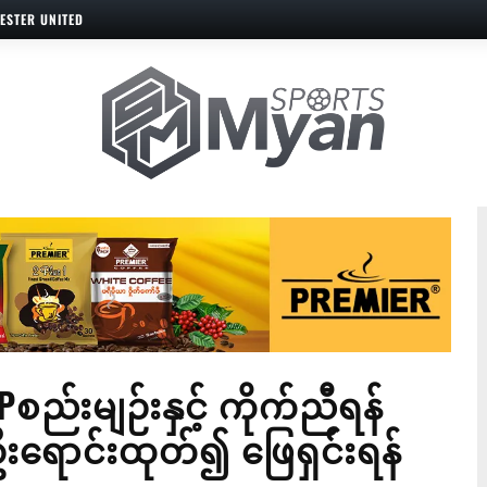
ESTER UNITED
စည်းမျဉ်းနှင့် ကိုက်ညီရန်
ောင်းထုတ်၍ ဖြေရှင်းရန်