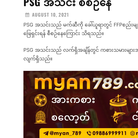
PSG အသင်း စီစဉ်နေ
AUGUST 10, 2021
PSG အသင်းသည် မက်ဆီကို ခေါ်ယူရာတွင် FFPစည်းမျဉ
ဖြေရှင်းရန် စီစဉ်နေကြောင်း သိရသည်။
PSG အသင်းသည် လက်ရှိအချိန်တွင် ကစားသမားများအ
လျက်ရှိသည်။