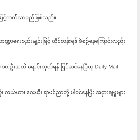
မိုမြင့်တက်လာမည်ဖြစ်သည်။
ဍာရေးစည်းမျဉ်းဖြင့် တိုင်တန်းရန် စီစဉ်နေကြောင်းလည်း
ဦးအထိ ရောင်းထုတ်ရန် ပြင်ဆင်နေပြီဟု Daily Mail
ကယ်ဟာ၊ ဂေးယီ၊ ရာဖင်ညာတို့ ပါဝင်နေပြီး အငှားချမှုများ