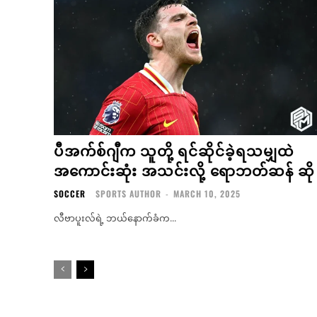
ပီအက်စ်ဂျီက သူတို့ ရင်ဆိုင်ခဲ့ရသမျှထဲ
အကောင်းဆုံး အသင်းလို့ ရောဘတ်ဆန် ဆို
SOCCER
SPORTS AUTHOR
-
MARCH 10, 2025
လီဗာပူးလ်ရဲ့ ဘယ်နောက်ခံက...