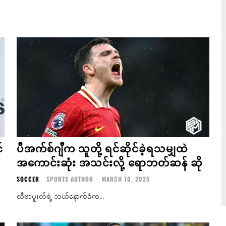
်
ပီအက်စ်ဂျီက သူတို့ ရင်ဆိုင်ခဲ့ရသမျှထဲ
အကောင်းဆုံး အသင်းလို့ ရောဘတ်ဆန် ဆို
SOCCER
SPORTS AUTHOR
-
MARCH 10, 2025
လီဗာပူးလ်ရဲ့ ဘယ်နောက်ခံက...