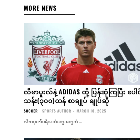
MORE NEWS
လီဗာပူးလ်နဲ့ ADIDAS တို့ ပြန်ဆုံကြပြီး ပေါင
သန်း(၃၀၀)တန် စာချုပ် ချုပ်ဆို
SOCCER
SPORTS AUTHOR
-
MARCH 10, 2025
လီဗာပူးလ်ပရိသတ်တွေအတွက် ...