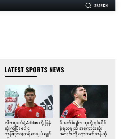
SEARCH
LATEST SPORTS NEWS
လီဗာပူးလ်နဲ့ Adidas တို့ ပြန်
ပီအက်စ်ဂျီက သူတို့ ရင်ဆိုင်
ဆုံကြပြီး ပေါင်
ခဲ့ရသမျှထဲ အကောင်းဆုံး
သန်း(၃၀၀)တန် စာချုပ် ချုပ်
အသင်းလို့ ရောဘတ်ဆန် ဆို