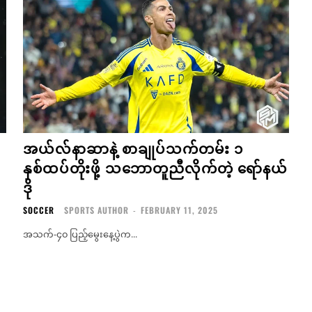
အယ်လ်နာဆာနဲ့ စာချုပ်သက်တမ်း ၁
နှစ်ထပ်တိုးဖို့ သဘောတူညီလိုက်တဲ့ ရော်နယ်
ဒို
SOCCER
SPORTS AUTHOR
-
FEBRUARY 11, 2025
အသက်-၄၀ ပြည့်မွေးနေ့ပွဲက...