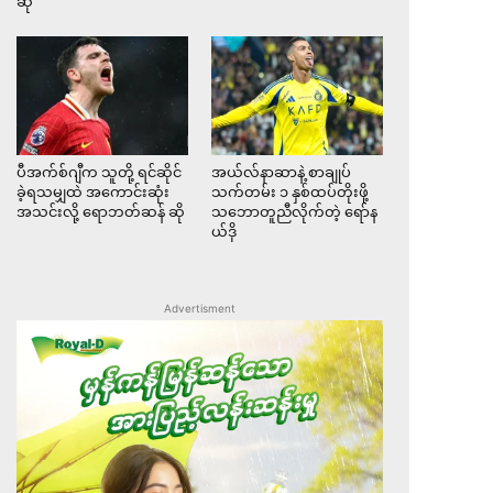
ဆို
ပီအက်စ်ဂျီက သူတို့ ရင်ဆိုင်
အယ်လ်နာဆာနဲ့ စာချုပ်
ခဲ့ရသမျှထဲ အကောင်းဆုံး
သက်တမ်း ၁ နှစ်ထပ်တိုးဖို့
အသင်းလို့ ရောဘတ်ဆန် ဆို
သဘောတူညီလိုက်တဲ့ ရော်န
ယ်ဒို
Advertisment