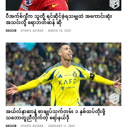
ပီအက်စ်ဂျီက သူတို့ ရင်ဆိုင်ခဲ့ရသမျှထဲ အကောင်းဆုံး
အသင်းလို့ ရောဘတ်ဆန် ဆို
SOCCER
SPORTS AUTHOR
-
MARCH 10, 2025
အယ်လ်နာဆာနဲ့ စာချုပ်သက်တမ်း ၁ နှစ်ထပ်တိုးဖို့
သဘောတူညီလိုက်တဲ့ ရော်နယ်ဒို
SOCCER
SPORTS AUTHOR
-
FEBRUARY 11, 2025