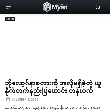
Soccer
ဘိုလော့ဂ်နာစတားကို အလိုမရှိခဲ့တဲ့ ယူ
နိုက်တက်နည်းပြဟောင်း တန်ဟက်
NOVEMBER 6, 2024
သတင်းတွေအရ ယူနိုက်တက်နည်းပြဟောင်း တန်ဟက်ဟာ