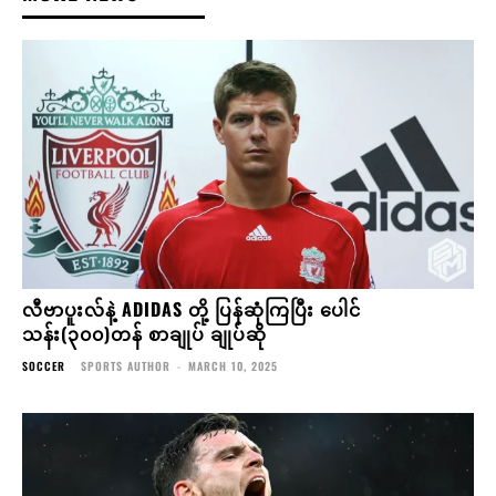
လီဗာပူးလ်နဲ့ ADIDAS တို့ ပြန်ဆုံကြပြီး ပေါင်
သန်း(၃၀၀)တန် စာချုပ် ချုပ်ဆို
SOCCER
SPORTS AUTHOR
-
MARCH 10, 2025