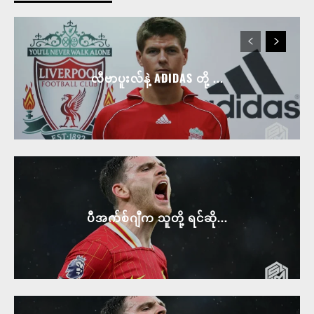
လီဗာပူးလ်နဲ့ ADIDAS တို့ ...
ပီအက်စ်ဂျီက သူတို့ ရင်ဆို...