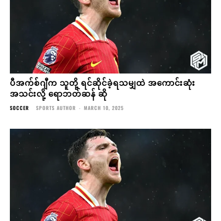
ပီအက်စ်ဂျီက သူတို့ ရင်ဆိုင်ခဲ့ရသမျှထဲ အကောင်းဆုံး
အသင်းလို့ ရောဘတ်ဆန် ဆို
SOCCER
SPORTS AUTHOR
-
MARCH 10, 2025