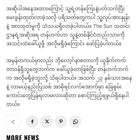
အဆိုပါအနေအထားကြောင့် သူ့ရဲ့တန်ကြေးနဲ့ပတ်သက်ပြီး
မေးခွန်းထုတ်လာခဲ့သလို ပရိသတ်တွေကပါ သူ့လုပ်အားနှုန်း
နဲ့ အားထုတ်မှုကို သံသယရှိလာခဲ့ပါတယ်။ The Sun သတင်း
ဌာနရဲ့အဆိုအရ တန်ဟက်ဟာ သူနဲ့တစ်နိုင်ငံတည်းသားကို
အသင်းထံခေါ်ယူဖို့ အလိုမရှိခဲ့ကြောင်း ဖော်ပြခဲ့ပါတယ်။
အမှန်တကယ်မှာလည်း ဘိုလော့ဂ်နာစတားကို ယူနိုက်တက်
တာဝန်ရှိသူတွေဘက်က ခေါ်ယူခဲ့တာဖြစ်ပြီး တန်ဟက်ဘက်
က အလိုမရှိခဲ့ဘူးလို့ သိရပါတယ်။ အသက် ၂၃ နှစ်သားအနေ
နဲ့ လာမယ့်နည်းပြသစ် အာမိုရင်လက်အောက်မှာ ခြေစွမ်း
ကောင်းတွေပြန်ရလာမလားဆိုတာ စောင့်ကြည့်ရဖွယ်ရှိနေပါ
တယ်။
MORE NEWS