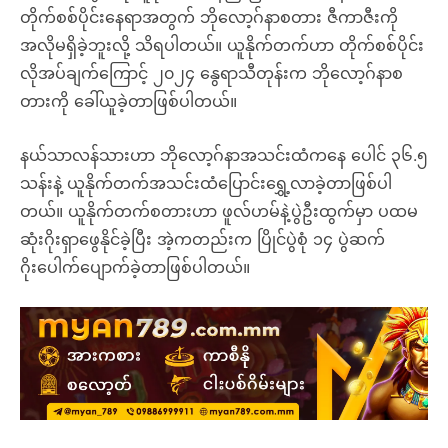
တိုက်စစ်ပိုင်းနေရာအတွက် ဘိုလော့ဂ်နာစတား ဇီကာဇီးကို
အလိုမရှိခဲ့ဘူးလို့ သိရပါတယ်။ ယူနိုက်တက်ဟာ တိုက်စစ်ပိုင်း
လိုအပ်ချက်ကြောင့် ၂၀၂၄ နွေရာသီတုန်းက ဘိုလော့ဂ်နာစ
တားကို ခေါ်ယူခဲ့တာဖြစ်ပါတယ်။
နယ်သာလန်သားဟာ ဘိုလော့ဂ်နာအသင်းထံကနေ ပေါင် ၃၆.၅
သန်းနဲ့ ယူနိုက်တက်အသင်းထံပြောင်းရွှေ့လာခဲ့တာဖြစ်ပါ
တယ်။ ယူနိုက်တက်စတားဟာ ဖူလ်ဟမ်နဲ့ပွဲဦးထွက်မှာ ပထမ
ဆုံးဂိုးရှာဖွေနိုင်ခဲ့ပြီး အဲ့ကတည်းက ပြိုင်ပွဲစုံ ၁၄ ပွဲဆက်
ဂိုးပေါက်ပျောက်ခဲ့တာဖြစ်ပါတယ်။