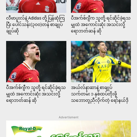
လီဗာပူးလ်နဲ့ Adidas တို့ ပြန်ဆုံကြ
ပီအက်စ်ဂျီက သူတို့ ရင်ဆိုင်ခဲ့ရသ
ပြီး ပေါင်သန်း(၃၀၀)တန် စာချုပ်
မျှထဲ အကောင်းဆုံး အသင်းလို့
ချုပ်ဆို
ရောဘတ်ဆန် ဆို
ပီအက်စ်ဂျီက သူတို့ ရင်ဆိုင်ခဲ့ရသ
အယ်လ်နာဆာနဲ့ စာချုပ်
မျှထဲ အကောင်းဆုံး အသင်းလို့
သက်တမ်း ၁ နှစ်ထပ်တိုးဖို့
ရောဘတ်ဆန် ဆို
သဘောတူညီလိုက်တဲ့ ရော်နယ်ဒို
Advertisment