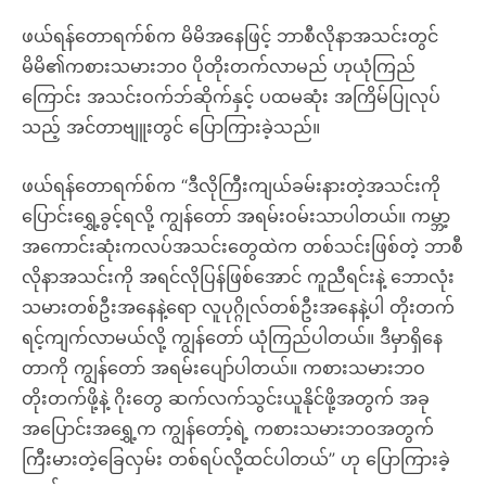
ဖယ်ရန်တောရက်စ်က မိမိအနေဖြင့် ဘာစီလိုနာအသင်းတွင်
မိမိ၏ကစားသမားဘ၀ ပိုတိုးတက်လာမည် ဟုယုံကြည်
ကြောင်း အသင်းဝက်ဘ်ဆိုက်နှင့် ပထမဆုံး အကြိမ်ပြုလုပ်
သည့် အင်တာဗျူးတွင် ပြောကြားခဲ့သည်။
ဖယ်ရန်တောရက်စ်က “ဒီလိုကြီးကျယ်ခမ်းနားတဲ့အသင်းကို
ပြောင်းရွှေ့ခွင့်ရလို့ ကျွန်တော် အရမ်းဝမ်းသာပါတယ်။ ကမ္ဘာ့
အကောင်းဆုံးကလပ်အသင်းတွေထဲက တစ်သင်းဖြစ်တဲ့ ဘာစီ
လိုနာအသင်းကို အရင်လိုပြန်ဖြစ်အောင် ကူညီရင်းနဲ့ ဘောလုံး
သမားတစ်ဦးအနေနဲ့ရော လူပုဂ္ဂိုလ်တစ်ဦးအနေနဲ့ပါ တိုးတက်
ရင့်ကျက်လာမယ်လို့ ကျွန်တော် ယုံကြည်ပါတယ်။ ဒီမှာရှိနေ
တာကို ကျွန်တော် အရမ်းပျော်ပါတယ်။ ကစားသမားဘဝ
တိုးတက်ဖို့နဲ့ ဂိုးတွေ ဆက်လက်သွင်းယူနိုင်ဖို့အတွက် အခု
အပြောင်းအရွှေ့က ကျွန်တော့်ရဲ့ ကစားသမားဘဝအတွက်
ကြီးမားတဲ့ခြေလှမ်း တစ်ရပ်လို့ထင်ပါတယ်” ဟု ပြောကြားခဲ့