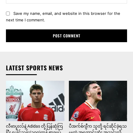
Save my name, email, and website in this browser for the
next time I comment.
LATEST SPORTS NEWS
လီဗာပူးလ်နဲ့ Adidas တို့ ပြန်ဆုံကြ
ပီအက်စ်ဂျီက သူတို့ ရင်ဆိုင်ခဲ့ရသ
ပြီး ပေါင်သန်း(၃၀၀)တန် စာချုပ်
မျှထဲ အကောင်းဆုံး အသင်းလို့