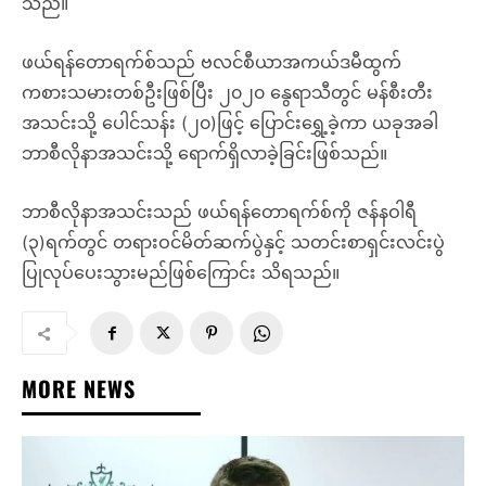
သည်။
ဖယ်ရန်တောရက်စ်သည် ဗလင်စီယာအကယ်ဒမီထွက်
ကစားသမားတစ်ဦးဖြစ်ပြီး ၂၀၂၀ နွေရာသီတွင် မန်စီးတီး
အသင်းသို့ ပေါင်သန်း (၂၀)ဖြင့် ပြောင်းရွှေ့ခဲ့ကာ ယခုအခါ
ဘာစီလိုနာအသင်းသို့ ရောက်ရှိလာခဲ့ခြင်းဖြစ်သည်။
ဘာစီလိုနာအသင်းသည် ဖယ်ရန်တောရက်စ်ကို ဇန်နဝါရီ
(၃)ရက်တွင် တရားဝင်မိတ်ဆက်ပွဲနှင့် သတင်းစာရှင်းလင်းပွဲ
ပြုလုပ်ပေးသွားမည်ဖြစ်ကြောင်း သိရသည်။
MORE NEWS