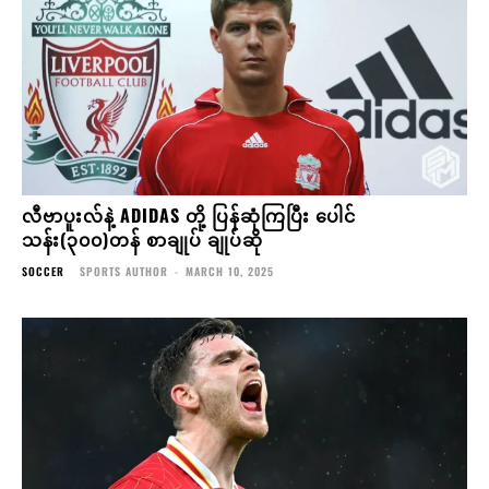
လီဗာပူးလ်နဲ့ ADIDAS တို့ ပြန်ဆုံကြပြီး ပေါင်
သန်း(၃၀၀)တန် စာချုပ် ချုပ်ဆို
SOCCER
SPORTS AUTHOR
-
MARCH 10, 2025