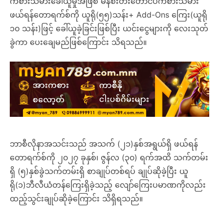
ကစားသမားခေါ်ယူမှုအဖြစ် မန်စီးတီးတောင်ပံကစားသမား
ဖယ်ရန်တောရက်စ်ကို ယူရို(၅၅)သန်း+ Add-Ons ကြေး(ယူရို
၁၀ သန်း)ဖြင့် ခေါ်ယူခဲ့ခြင်းဖြစ်ပြီး ယင်းငွေများကို လေးသုတ်
ခွဲကာ ပေးချေမည်ဖြစ်ကြောင်း သိရသည်။
ဘာစီလိုနာအသင်းသည် အသက် (၂၁)နှစ်အရွယ်ရှိ ဖယ်ရန်
တောရက်စ်ကို ၂၀၂၇ ခုနှစ်၊ ဇွန်လ (၃၀) ရက်အထိ သက်တမ်း
ရှိ (၅)နှစ်ခွဲသက်တမ်းရှိ စာချုပ်တစ်ရပ် ချုပ်ဆိုခဲ့ပြီး ယူ
ရို(၁)ဘီလီယံတန်ကြေးရှိခဲ့သည့် လျော်ကြေးပမာဏကိုလည်း
ထည့်သွင်းချုပ်ဆိုခဲ့ကြောင်း သိရှိရသည်။