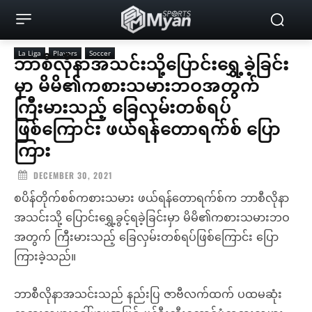
La Liga
Players
Soccer
ဘာစီလိုနာအသင်းသို့ပြောင်းရွှေ့ခဲ့ခြင်း
မှာ မိမိ၏ကစားသမားဘဝအတွက်
ကြီးမားသည့် ခြေလှမ်းတစ်ရပ်
ဖြစ်ကြောင်း ဖယ်ရန်တောရက်စ် ပြော
ကြား
DECEMBER 30, 2021
စပိန်တိုက်စစ်ကစားသမား ဖယ်ရန်တောရက်စ်က ဘာစီလိုနာ
အသင်းသို့ ပြောင်းရွှေ့ခွင့်ရခဲ့ခြင်းမှာ မိမိ၏ကစားသမားဘဝ
အတွက် ကြီးမားသည့် ခြေလှမ်းတစ်ရပ်ဖြစ်ကြောင်း ပြော
ကြားခဲ့သည်။
ဘာစီလိုနာအသင်းသည် နည်းပြ ဇာဗီလက်ထက် ပထမဆုံး