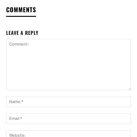
COMMENTS
LEAVE A REPLY
Comment:
Na
Ema
Web