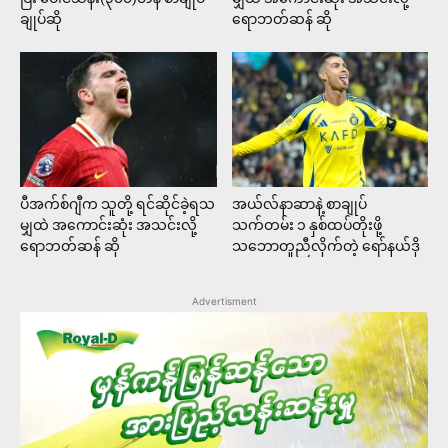
ချုပ်ဆို
ရောဘတ်ဆန် ဆို
ပီအက်စ်ဂျီက သူတို့ ရင်ဆိုင်ခဲ့ရသ
အယ်လ်နာဆာနဲ့ စာချုပ်
မျှထဲ အကောင်းဆုံး အသင်းလို့
သက်တမ်း ၁ နှစ်ထပ်တိုးဖို့
ရောဘတ်ဆန် ဆို
သဘောတူညီလိုက်တဲ့ ရော်နယ်ဒို
Advertisment