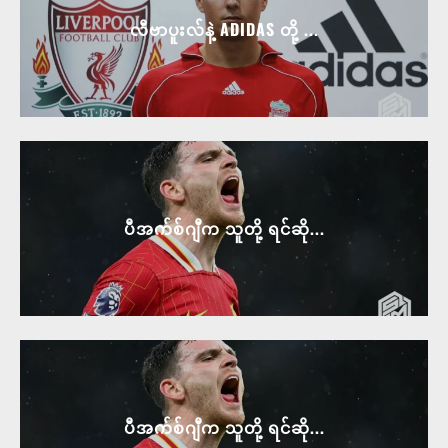
လီဗာပူးလ်နဲ့ ADIDAS တို့ ...
ပီအက်စ်ဂျီက သူတို့ ရင်ဆို...
ပီအက်စ်ဂျီက သူတို့ ရင်ဆို...