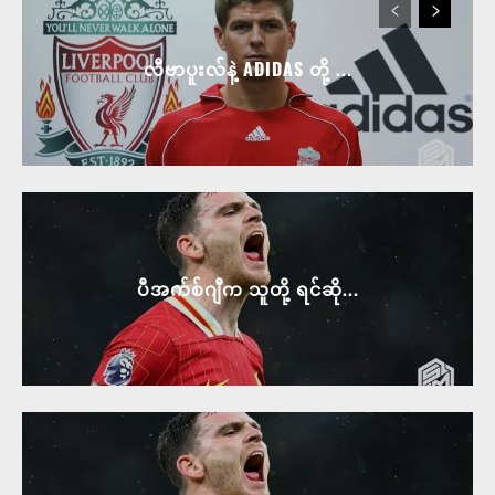
လီဗာပူးလ်နဲ့ ADIDAS တို့ ...
ပီအက်စ်ဂျီက သူတို့ ရင်ဆို...