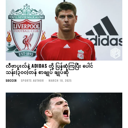
လီဗာပူးလ်နဲ့ ADIDAS တို့ ပြန်ဆုံကြပြီး ပေါင်
သန်း(၃၀၀)တန် စာချုပ် ချုပ်ဆို
SOCCER
SPORTS AUTHOR
-
MARCH 10, 2025