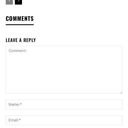
COMMENTS
LEAVE A REPLY
Comment:
Na
Ema