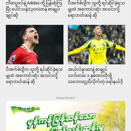
လီဗာပူးလ်နဲ့ Adidas တို့ ပြန်ဆုံကြ
ပီအက်စ်ဂျီက သူတို့ ရင်ဆိုင်ခဲ့ရသ
ပြီး ပေါင်သန်း(၃၀၀)တန် စာချုပ်
မျှထဲ အကောင်းဆုံး အသင်းလို့
ချုပ်ဆို
ရောဘတ်ဆန် ဆို
ပီအက်စ်ဂျီက သူတို့ ရင်ဆိုင်ခဲ့ရသ
အယ်လ်နာဆာနဲ့ စာချုပ်
မျှထဲ အကောင်းဆုံး အသင်းလို့
သက်တမ်း ၁ နှစ်ထပ်တိုးဖို့
ရောဘတ်ဆန် ဆို
သဘောတူညီလိုက်တဲ့ ရော်နယ်ဒို
Advertisment