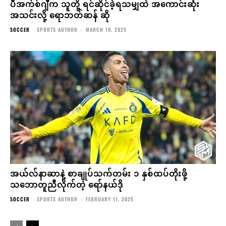
ပီအက်စ်ဂျီက သူတို့ ရင်ဆိုင်ခဲ့ရသမျှထဲ အကောင်းဆုံး
အသင်းလို့ ရောဘတ်ဆန် ဆို
SOCCER
SPORTS AUTHOR
-
MARCH 10, 2025
အယ်လ်နာဆာနဲ့ စာချုပ်သက်တမ်း ၁ နှစ်ထပ်တိုးဖို့
သဘောတူညီလိုက်တဲ့ ရော်နယ်ဒို
SOCCER
SPORTS AUTHOR
-
FEBRUARY 11, 2025