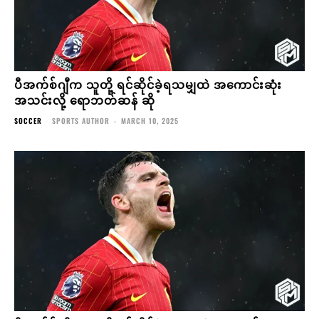
ပီအက်စ်ဂျီက သူတို့ ရင်ဆိုင်ခဲ့ရသမျှထဲ အကောင်းဆုံး
အသင်းလို့ ရောဘတ်ဆန် ဆို
SOCCER
SPORTS AUTHOR
-
MARCH 10, 2025