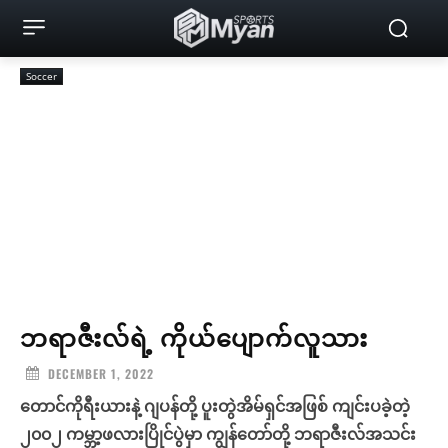
Soccer
ဘရာဇီးလ်ရဲ့ ကိုယ်ပျောက်လူသား
DECEMBER 1, 2022
တောင်ကိုရီးယားနဲ့ ဂျပန်တို့ ပူးတွဲအိမ်ရှင်အဖြစ် ကျင်းပခဲ့တဲ့
၂၀၀၂ ကမ္ဘာ့ဖလားပြိုင်ပွဲမှာ ကျွန်တော်တို့ ဘရာဇီးလ်အသင်း