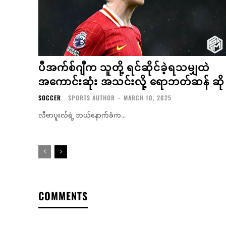
ပီအက်စ်ဂျီက သူတို့ ရင်ဆိုင်ခဲ့ရသမျှထဲ
အကောင်းဆုံး အသင်းလို့ ရောဘတ်ဆန် ဆို
SOCCER
SPORTS AUTHOR
-
MARCH 10, 2025
လီဗာပူးလ်ရဲ့ ဘယ်နောက်ခံက...
COMMENTS