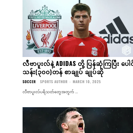
လီဗာပူးလ်နဲ့ ADIDAS တို့ ပြန်ဆုံကြပြီး ပေါင
သန်း(၃၀၀)တန် စာချုပ် ချုပ်ဆို
SOCCER
SPORTS AUTHOR
-
MARCH 10, 2025
လီဗာပူးလ်ပရိသတ်တွေအတွက် ...