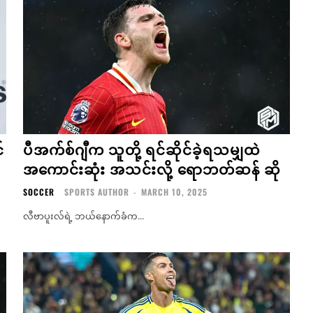
်
ပီအက်စ်ဂျီက သူတို့ ရင်ဆိုင်ခဲ့ရသမျှထဲ
အကောင်းဆုံး အသင်းလို့ ရောဘတ်ဆန် ဆို
SOCCER
SPORTS AUTHOR
-
MARCH 10, 2025
လီဗာပူးလ်ရဲ့ ဘယ်နောက်ခံက...