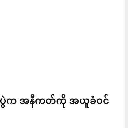
့ပွဲက အနီကတ်ကို အယူခံဝင်