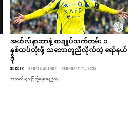
အယ်လ်နာဆာနဲ့ စာချုပ်သက်တမ်း ၁
နှစ်ထပ်တိုးဖို့ သဘောတူညီလိုက်တဲ့ ရော်နယ်
ဒို
SOCCER
SPORTS AUTHOR
-
FEBRUARY 11, 2025
အသက်-၄၀ ပြည့်မွေးနေ့ပွဲက...