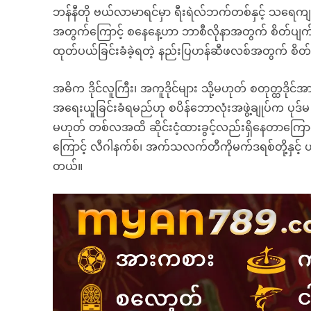
ဘန်နီတို ဗယ်လာမာရင်မှာ ရီးရဲလ်ဘက်တစ်နှင့် သရေကျခဲ့တဲ့
အတွက်ကြောင့် စနေနေ့ဟာ ဘာစီလိုနာအတွက် စိတ်ပျက်စရ
ထုတ်ပယ်ခြင်းခံခဲ့ရတဲ့ နည်းပြဟန်ဆီဖလစ်အတွက် စိတ်
အဓိက ဒိုင်လူကြီး၊ အကူဒိုင်များ သို့မဟုတ် စတုတ္ထဒိုင်
အရေးယူခြင်းခံရမည်ဟု စပိန်ဘောလုံးအဖွဲ့ချုပ်က ပုဒ်မ
မဟုတ် တစ်လအထိ ဆိုင်းငံ့ထားခွင့်လည်းရှိနေတာကြောင့
ကြောင့် လီဂါနက်စ်၊ အက်သလက်တီကိုမက်ဒရစ်တို့နှင့် ယှဉ်ပ
တယ်။