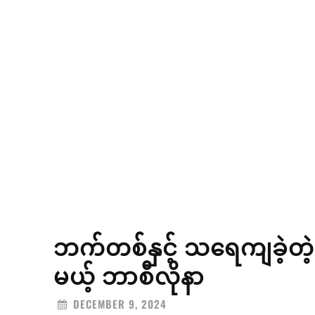
ဘက်တစ်နှင့် သရေကျခဲ့တဲ
မယ့် ဘာစီလိုနာ
DECEMBER 9, 2024