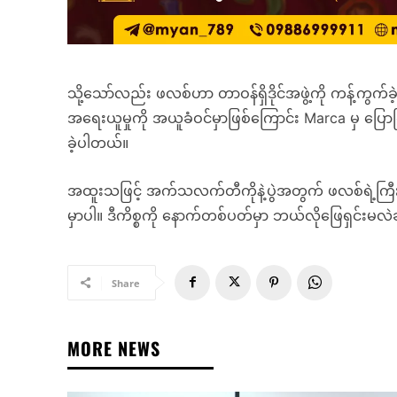
သို့သော်လည်း ဖလစ်ဟာ တာဝန်ရှိဒိုင်အဖွဲ့ကို ကန့်ကွက်ခ
အရေးယူမှုကို အယူခံဝင်မှာဖြစ်ကြောင်း Marca မှ ပြေ
ခဲ့ပါတယ်။
အထူးသဖြင့် အက်သလက်တီကိုနဲ့ပွဲအတွက် ဖလစ်ရဲ့ကြီး
မှာပါ။ ဒီကိစ္စကို နောက်တစ်ပတ်မှာ ဘယ်လိုဖြေရှင်းမလဲ
Share
MORE NEWS