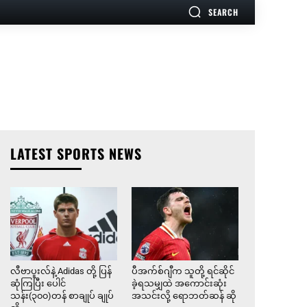
SEARCH
LATEST SPORTS NEWS
လီဗာပူးလ်နဲ့ Adidas တို့ ပြန်
ပီအက်စ်ဂျီက သူတို့ ရင်ဆိုင်
ဆုံကြပြီး ပေါင်
ခဲ့ရသမျှထဲ အကောင်းဆုံး
သန်း(၃၀၀)တန် စာချုပ် ချုပ်
အသင်းလို့ ရောဘတ်ဆန် ဆို