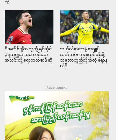
ဆို
ပီအက်စ်ဂျီက သူတို့ ရင်ဆိုင်
အယ်လ်နာဆာနဲ့ စာချုပ်
ခဲ့ရသမျှထဲ အကောင်းဆုံး
သက်တမ်း ၁ နှစ်ထပ်တိုးဖို့
အသင်းလို့ ရောဘတ်ဆန် ဆို
သဘောတူညီလိုက်တဲ့ ရော်န
ယ်ဒို
Advertisment