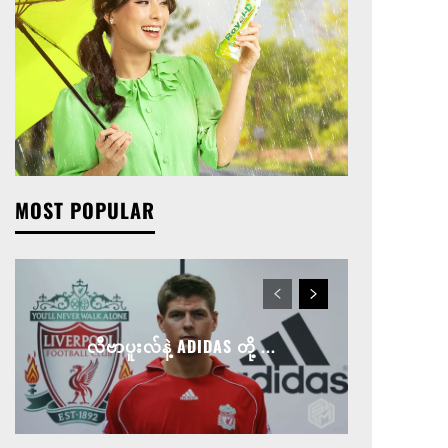
MOST POPULAR
လီဗာပူးလ်နဲ့ ADIDAS တို့ ...