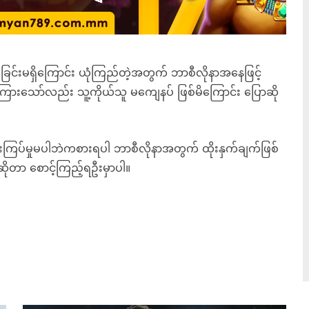
ဲ့ခြင်းမရှိကြောင်း ယုံကြည်တဲ့အတွက် ဘာစီလိုနာအနေဖြင့်
ာကြားသော်လည်း သူ့ကိုယ်သူ မကျေနပ် ဖြစ်မိကြောင်း ပြောဆို
ကြပ်မှုမပါဘဲကစားရပါ ဘာစီလိုနာအတွက် ထိုးနှက်ချက်ဖြစ်
ဆိုတာ စောင့်ကြည့်ရဦးမှာပါ။