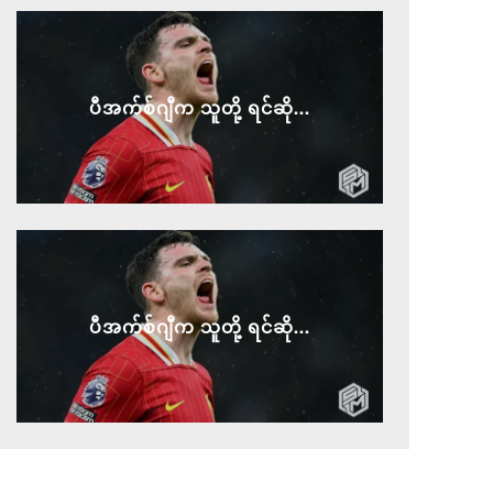
ပီအက်စ်ဂျီက သူတို့ ရင်ဆို...
ပီအက်စ်ဂျီက သူတို့ ရင်ဆို...