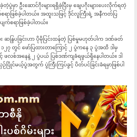
ပွဲမှာ ဦးဆောင်ဂိုးများရရှိခဲ့ပြီးမှ ချေပဂိုးများပေးလိုက်ရတဲ့
ာဖြစ်ခဲ့ပါတယ်။ အထူးသဖြင့် ဒိုင်လူကြီးရဲ့ အနီကတ်ပြ
ပျက်စရာဖြစ်ခဲ့ပါတယ်။
အား ဆန္ဒြပခြင်းဟာ ပိုမိုပြင်းထန်တဲ့ ပြစ်မှုမဟုတ်ပါက ဒဏ်ခတ်
 ၁၂၇ တွင် ဖော်ပြထားတာကြောင့် ၂ ပွဲကနေ ၃ ပွဲအထိ ဒါမှ
် ဖလစ်အနေနဲ့ ၂ ပွဲပယ် ပြစ်ဒဏ်ကျခံရဖွယ်ရှိနေပါတယ်။ ဒါ
ြိုင်မယ့်ပွဲအတွက် ပွဲကြီးကြပ်ခွင့် ပိတ်ပင်ခြင်းခံရမှာဖြစ်ပါ