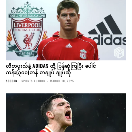
လီဗာပူးလ်နဲ့ ADIDAS တို့ ပြန်ဆုံကြပြီး ပေါင်
သန်း(၃၀၀)တန် စာချုပ် ချုပ်ဆို
SOCCER
SPORTS AUTHOR
-
MARCH 10, 2025