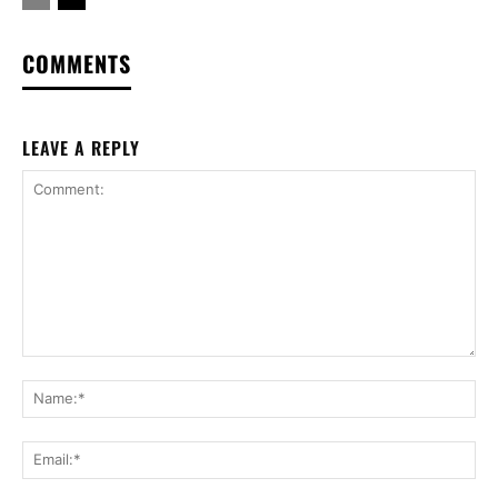
COMMENTS
LEAVE A REPLY
Comment:
Na
Ema