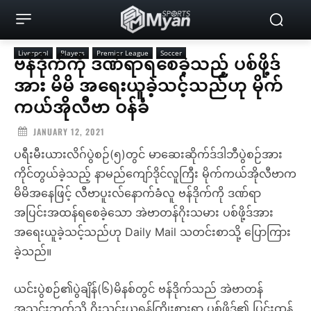
Liverpool
Players
Premier League
Soccer
ဗန်ဒိုက်ကို ဒဏ်ရာရစေခဲ့သည့် ပစ်ဖို့ဒ်
အား မိမိ အရေးယူခဲ့သင့်သည်ဟု မိုက်
ကယ်အိုလီဗာ ဝန်ခံ
JANUARY 12, 2021
ပရီးမီးယားလိဂ်ပွဲစဉ်(၅)တွင် မာဆေးဆိုက်ဒ်ဒါဘီပွဲစဉ်အား
ကိုင်တွယ်ခဲ့သည့် နာမည်ကျော်ဒိုင်လူကြီး မိုက်ကယ်အိုလီဗာက
မိမိအနေဖြင့် လီဗာပူးလ်နောက်ခံလူ ဗန်ဒိုက်ကို ဒဏ်ရာ
အပြင်းအထန်ရစေခဲ့သော အဲဗာတန်ဂိုးသမား ပစ်ဖို့ဒ်အား
အရေးယူခဲ့သင့်သည်ဟု Daily Mail သတင်းစာသို့ ပြောကြား
ခဲ့သည်။
ယင်းပွဲစဉ်၏ပွဲချိန်(၆)မိနစ်တွင် ဗန်ဒိုက်သည် အဲဗာတန်
အသင်းဘက်သို့ ဂိုးသွင်းယူရန်ကြိုးစားရာ ပစ်ဖို့ဒ်၏ ပြင်းထန်