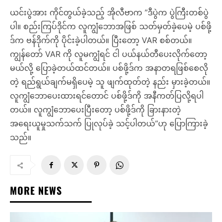
ယင်းပွဲအား ကိုင်တွယ်ခဲ့သည့် အိုလီဗာက ”ဒီပွဲက ပွဲကြီးတစ်ပွဲ
ပါ။ စည်းကြပ်ဒိုင်က လူကျွံဘောအဖြစ် သတ်မှတ်ခဲ့ပေမဲ့ ပစ်ဖို့
ဒ်က ဗန်ဒိုက်ကို ပိုင်းခဲ့ပါတယ်။ ပြီးတော့ VAR စစ်တယ်။
ကျွန်တော် VAR ကို လူမကျွံရင် ငါ ပယ်နယ်တီပေးလိုက်တော့
မယ်လို့ ပြောခဲ့တယ်ထင်တယ်။ ပစ်ဖို့ဒ်က အနာတရဖြစ်စေလို
တဲ့ ရည်ရွယ်ချက်မရှိပေမဲ့ သူ ဖျက်ထုတ်တဲ့ နည်း မှားခဲ့တယ်။
လူကျွံဘောပေးထားရင်တောင် ပစ်ဖို့ဒ်ကို အနီကတ်ပြလို့ရပါ
တယ်။ လူကျွံဘောပေးပြီးတော့ ပစ်ဖို့ဒ်ကို ခြားနားတဲ့
အရေးယူမှုသက်သက် ပြုလုပ်ခဲ့ သင့်ပါတယ်”ဟု ပြောကြားခဲ့
သည်။
MORE NEWS