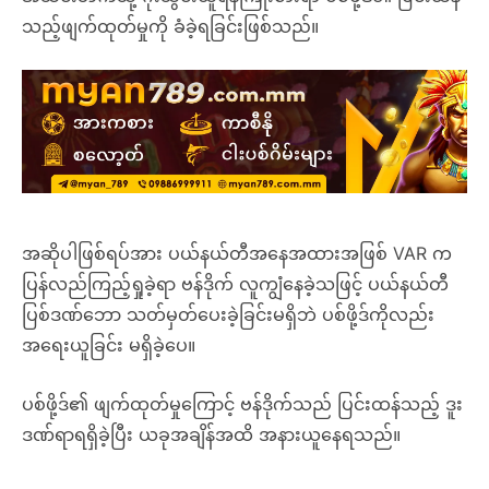
သည့်ဖျက်ထုတ်မှုကို ခံခဲ့ရခြင်းဖြစ်သည်။
အဆိုပါဖြစ်ရပ်အား ပယ်နယ်တီအနေအထားအဖြစ် VAR က
ပြန်လည်ကြည့်ရှုခဲ့ရာ ဗန်ဒိုက် လူကျွံနေခဲ့သဖြင့် ပယ်နယ်တီ
ပြစ်ဒဏ်ဘော သတ်မှတ်ပေးခဲ့ခြင်းမရှိဘဲ ပစ်ဖို့ဒ်ကိုလည်း
အရေးယူခြင်း မရှိခဲ့ပေ။
ပစ်ဖို့ဒ်၏ ဖျက်ထုတ်မှုကြောင့် ဗန်ဒိုက်သည် ပြင်းထန်သည့် ဒူး
ဒဏ်ရာရရှိခဲ့ပြီး ယခုအချိန်အထိ အနားယူနေရသည်။