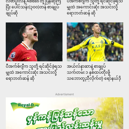
လီဗာပူးလ်နဲ့ Adidas တို့ ပြန်ဆုံကြ
ပီအက်စ်ဂျီက သူတို့ ရင်ဆိုင်ခဲ့ရသ
ပြီး ပေါင်သန်း(၃၀၀)တန် စာချုပ်
မျှထဲ အကောင်းဆုံး အသင်းလို့
ချုပ်ဆို
ရောဘတ်ဆန် ဆို
ပီအက်စ်ဂျီက သူတို့ ရင်ဆိုင်ခဲ့ရသ
အယ်လ်နာဆာနဲ့ စာချုပ်
မျှထဲ အကောင်းဆုံး အသင်းလို့
သက်တမ်း ၁ နှစ်ထပ်တိုးဖို့
ရောဘတ်ဆန် ဆို
သဘောတူညီလိုက်တဲ့ ရော်နယ်ဒို
Advertisment