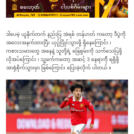
ဒါပေမဲ့ ယူနိုက်တက် နည်းပြ အဲရစ် တန်ဟတ် ကတော့ ဒီပွဲကို
အလေးအနက်ထားပြီး ယှဥ်ပြိုင်သွားဖို့ ရှိနေကြောင််း ၊
ကစားသမားတွေ အနေနဲ့ သူတို့ရဲ့ ခြေစွမ်းကို သက််သေပြဖို့
လိုအပ်ကြောင်း ၊ သူ့ဖက်ကတော့ အဆင့် 3 နေရာကိို ရရှိဖို့
အာရုံစိုက်သွားမှာ ဖြစ်ကြောင်း ပြောခဲ့လိုက် ပါတယ် ။