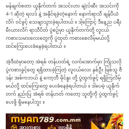
မန်ချက်စတာ ယူနိုက်တက် အသင်းဟာ ချဲလ်ဆီး အသင်းကို
4-1 ဆိုတဲ့ ရလဒ် နဲ့ အနိုင်ရခဲ့တဲ့နောက် နောက်ရာသီ ချန်ပီယံ
လိဂ် ဝင်ခွင့် သေချာသွားခဲ့ရပါတယ် ။ ဒါ့ကြောင့် ဒီနေ့ည ပရီး
မီးယားလိဂ် ရာသီပိတ် ပွဲစဥ်မှာ ယူနိုက်တက်တို့ လူငယ်
ကစားသမားလေးတွေကို ပွဲထုတ် ကစားစေလိမ့်မယ်လို့
ထင်ကြေးပေးခံနေခဲ့ရပါတယ် ။
အဲ့ဒီထဲမှာတော့ အဲရစ် တန်ဟတ်ရဲ့ လက်အောက်မှာ ကြုံသလို
ပွဲကစားခွင့်တွေ ရရှိထားခဲ့ကြတဲ့ လူငယ်လေး နှစ်ဦး ဖြစ်သူ ဇီ
ဒန်း အစ်ကဘယ် နဲ့ ကော့ဘီ မိုင်နူး တို့ ပွဲထွက်ခွင့် ရရှိကြလိမ့်
မယ်လို့ ထင်ကြေးတွေ ပေးခံနေခဲ့ရပါတယ် ။ ဒါပေမဲ့ ယူနိုက်
တက် နည်းပြ အဲရစ် တန်ဟတ် ကတော့ သူတို့ကို ပွဲထွက်ခွင့်
ပေးဖို့ ရှိမနေပါဘူး ။