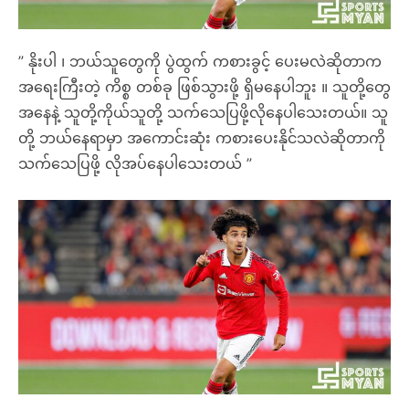
” နိုးပါ ၊ ဘယ်သူတွေကို ပွဲထွက် ကစားခွင့် ပေးမလဲဆိုတာက
အရေးကြီးတဲ့ ကိစ္စ တစ်ခု ဖြစ်သွားဖို့ ရှိမနေပါဘူး ။ သူတို့တွေ
အနေနဲ့ သူတို့ကိုယ်သူတို့ သက်သေပြဖို့လိုနေပါသေးတယ်။ သူ
တို့ ဘယ်နေရာမှာ အကောင်းဆုံး ကစားပေးနိုင်သလဲဆိုတာကို
သက်သေပြဖို့ လိုအပ်နေပါသေးတယ် ”