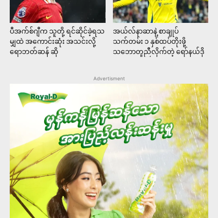
ပီအက်စ်ဂျီက သူတို့ ရင်ဆိုင်ခဲ့ရသ
အယ်လ်နာဆာနဲ့ စာချုပ်
မျှထဲ အကောင်းဆုံး အသင်းလို့
သက်တမ်း ၁ နှစ်ထပ်တိုးဖို့
ရောဘတ်ဆန် ဆို
သဘောတူညီလိုက်တဲ့ ရော်နယ်ဒို
Advertisment