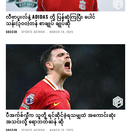
လီဗာပူးလ်နဲ့ ADIDAS တို့ ပြန်ဆုံကြပြီး ပေါင်
သန်း(၃၀၀)တန် စာချုပ် ချုပ်ဆို
SOCCER
SPORTS AUTHOR
-
MARCH 10, 2025
ပီအက်စ်ဂျီက သူတို့ ရင်ဆိုင်ခဲ့ရသမျှထဲ အကောင်းဆုံး
အသင်းလို့ ရောဘတ်ဆန် ဆို
SOCCER
SPORTS AUTHOR
-
MARCH 10, 2025