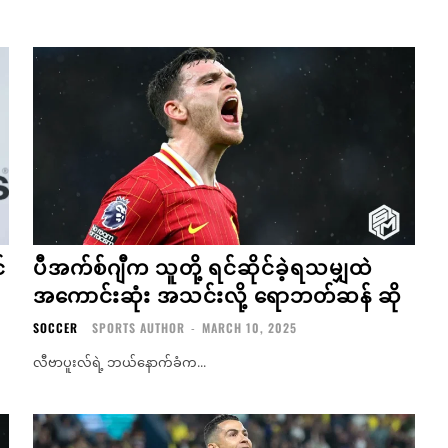
်
ပီအက်စ်ဂျီက သူတို့ ရင်ဆိုင်ခဲ့ရသမျှထဲ
အကောင်းဆုံး အသင်းလို့ ရောဘတ်ဆန် ဆို
SOCCER
SPORTS AUTHOR
-
MARCH 10, 2025
လီဗာပူးလ်ရဲ့ ဘယ်နောက်ခံက...