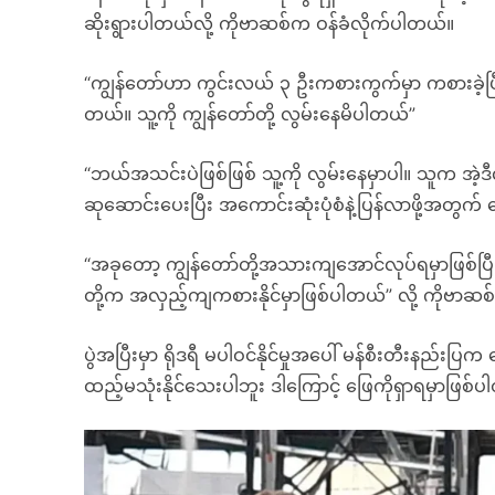
ဆိုးရွားပါတယ်လို့ ကိုဗာဆစ်က ဝန်ခံလိုက်ပါတယ်။
“ကျွန်တော်ဟာ ကွင်းလယ် ၃ ဦးကစားကွက်မှာ ကစားခဲ့ပြီး က
တယ်။ သူ့ကို ကျွန်တော်တို့ လွမ်းနေမိပါတယ်”
“ဘယ်အသင်းပဲဖြစ်ဖြစ် သူ့ကို လွမ်းနေမှာပါ။ သူက အဲ့ဒီ
ဆုဆောင်းပေးပြီး အကောင်းဆုံးပုံစံနဲ့ပြန်လာဖို့အတွက် မ
“အခုတော့ ကျွန်တော်တို့အသားကျအောင်လုပ်ရမှာဖြစ်ပြ
တို့က အလှည့်ကျကစားနိုင်မှာဖြစ်ပါတယ်” လို့ ကိုဗာဆ
ပွဲအပြီးမှာ ရိုဒရီ မပါဝင်နိုင်မှုအပေါ် မန်စီးတီးနည်းပြက
ထည့်မသုံးနိုင်သေးပါဘူး ဒါကြောင့် ဖြေကိုရှာရမှာဖြစ်