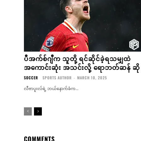
ပီအက်စ်ဂျီက သူတို့ ရင်ဆိုင်ခဲ့ရသမျှထဲ
အကောင်းဆုံး အသင်းလို့ ရောဘတ်ဆန် ဆို
SOCCER
SPORTS AUTHOR
-
MARCH 10, 2025
လီဗာပူးလ်ရဲ့ ဘယ်နောက်ခံက...
COMMENTS