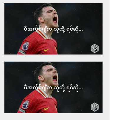
ပီအက်စ်ဂျီက သူတို့ ရင်ဆို...
ပီအက်စ်ဂျီက သူတို့ ရင်ဆို...