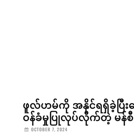
ဖူလ်ဟမ်ကို အနိုင်ရရှိခဲ့ပြီ
ဝန်ခံမှုပြုလုပ်လိုက်တဲ့ မန
OCTOBER 7, 2024