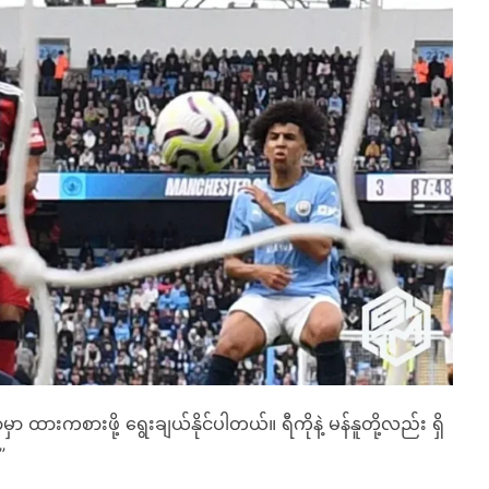
ာမှာ ထားကစားဖို့ ရွေးချယ်နိုင်ပါတယ်။ ရီကိုနဲ့ မန်နူတို့လည်း ရှိ
”