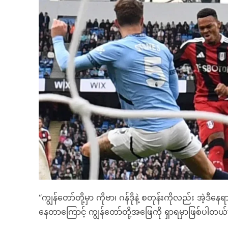
“ကျွန်တော်တို့မှာ ကိုဗာ၊ ဂန်ဒိုနဲ့ စတုန်းကိုလည်း အဲ့ဒီနေရ
နေတာကြောင့် ကျွန်တော်တို့အဖြေကို ရှာရမှာဖြစ်ပါတယ်