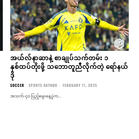
အယ်လ်နာဆာနဲ့ စာချုပ်သက်တမ်း ၁
နှစ်ထပ်တိုးဖို့ သဘောတူညီလိုက်တဲ့ ရော်နယ်
ဒို
SOCCER
SPORTS AUTHOR
-
FEBRUARY 11, 2025
အသက်-၄၀ ပြည့်မွေးနေ့ပွဲက...