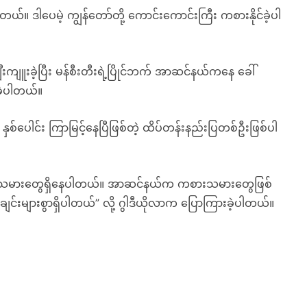
းပါတယ်။ ဒါပေမဲ့ ကျွန်တော်တို့ ကောင်းကောင်းကြီး ကစားနိုင်ခဲ့ပါ
းကျူးခဲ့ပြီး မန်စီးတီးရဲ့ပြိုင်ဘက် အာဆင်နယ်ကနေ ခေါ်
ဲ့ပါတယ်။
စ်ပေါင်း ကြာမြင့်နေပြီဖြစ်တဲ့ ထိပ်တန်းနည်းပြတစ်ဦးဖြစ်ပါ
 ကစားသမားတွေရှိနေပါတယ်။ အာဆင်နယ်က ကစားသမားတွေဖြစ်
အချင်းများစွာရှိပါတယ်” လို့ ဂွါဒီယိုလာက ပြောကြားခဲ့ပါတယ်။