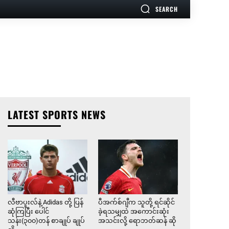
SEARCH
LATEST SPORTS NEWS
လီဗာပူးလ်နဲ့ Adidas တို့ ပြန်
ပီအက်စ်ဂျီက သူတို့ ရင်ဆိုင်
ဆုံကြပြီး ပေါင်
ခဲ့ရသမျှထဲ အကောင်းဆုံး
သန်း(၃၀၀)တန် စာချုပ် ချုပ်
အသင်းလို့ ရောဘတ်ဆန် ဆို