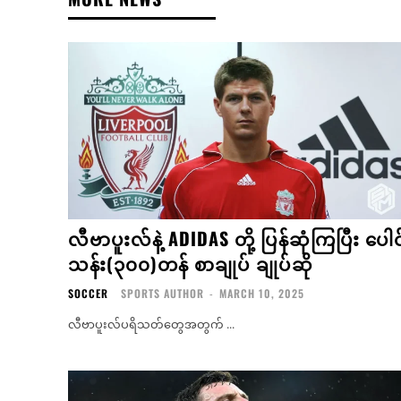
လီဗာပူးလ်နဲ့ ADIDAS တို့ ပြန်ဆုံကြပြီး ပေါင
သန်း(၃၀၀)တန် စာချုပ် ချုပ်ဆို
SOCCER
SPORTS AUTHOR
-
MARCH 10, 2025
လီဗာပူးလ်ပရိသတ်တွေအတွက် ...