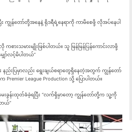
ျွန်တော်တို့အနေနဲ့ ရိုဒရီရဲ့နေရာကို ကာမိစေဖို့ လိုအပ်နေပါ
လို ကစားသမားမျိုးဖြစ်ပါတယ်။ သူ မြန်မြန်ပြန်ကောင်းလာဖို့
ျှော်လင့်မိပါတယ်”
ီး နည်းပြမှာလည်း ရွေးချယ်စရာတွေရှိနေတဲ့အတွက် ကျွန်တော်
စ်က Premier League Production သို့ ပြောပါတယ်။
 မေးခွန်းထုတ်ခံခဲ့ရပြီး “လက်ရှိမှာတော့ ကျွန်တော်တို့က သူ့ကို
ပါတယ်”