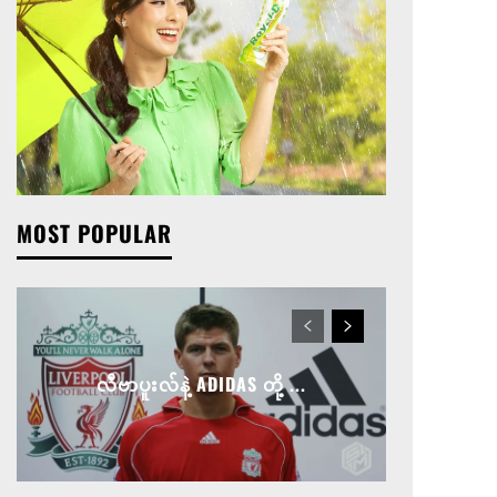
MOST POPULAR
လီဗာပူးလ်နဲ့ ADIDAS တို့ ...