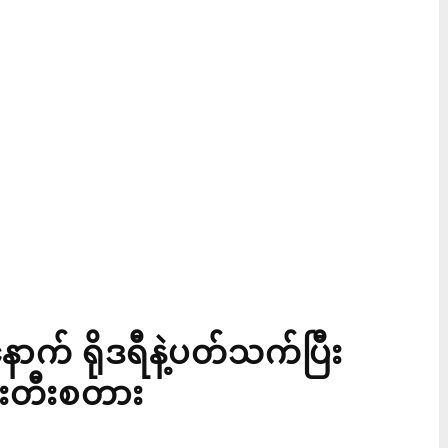
းနောက် ရိုဒရီနဲ့ပတ်သက်ပြီး
်စီးတီးစတား