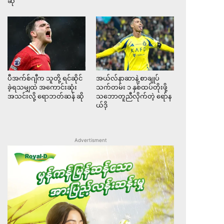
ဆို
ပီအက်စ်ဂျီက သူတို့ ရင်ဆိုင်
အယ်လ်နာဆာနဲ့ စာချုပ်
ခဲ့ရသမျှထဲ အကောင်းဆုံး
သက်တမ်း ၁ နှစ်ထပ်တိုးဖို့
အသင်းလို့ ရောဘတ်ဆန် ဆို
သဘောတူညီလိုက်တဲ့ ရော်န
ယ်ဒို
Advertisment