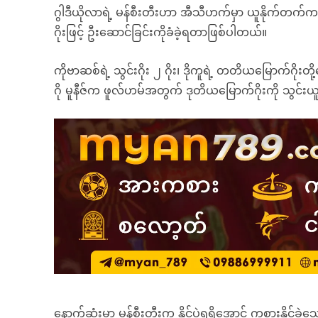
ဂွါဒီယိုလာရဲ့ မန်စီးတီးဟာ အီသီဟက်မှာ ယူနိုက်တက်ကစ
ဂိုးဖြင့် ဦးဆောင်ခြင်းကိုခံခဲ့ရတာဖြစ်ပါတယ်။
ကိုဗာဆစ်ရဲ့ သွင်းဂိုး ၂ ဂိုး၊ ဒိုကူရဲ့ တတိယမြောက်ဂိုးတို
ဂို မူနီဇ်က ဖူလ်ဟမ်အတွက် ဒုတိယမြောက်ဂိုးကို သွင်းယူ
နောက်ဆုံးမှာ မန်စီးတီးက နိုင်ပွဲရရှိအောင် ကစားနိုင်ခဲ