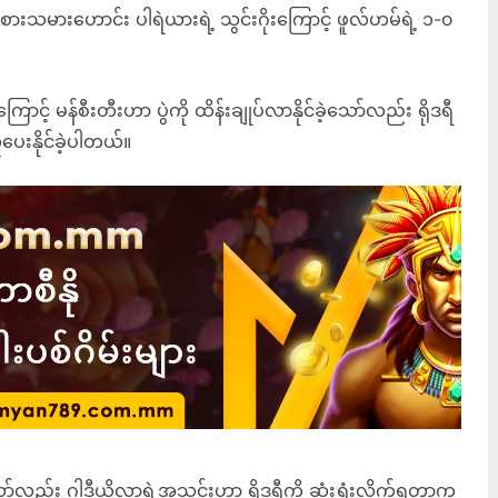
ားသမားဟောင်း ပါရဲယားရဲ့ သွင်းဂိုးကြောင့် ဖူလ်ဟမ်ရဲ့ ၁-၀
့ကြောင့် မန်စီးတီးဟာ ပွဲကို ထိန်းချုပ်လာနိုင်ခဲ့သော်လည်း ရိုဒရီ
ပေးနိုင်ခဲ့ပါတယ်။
့သော်လည်း ဂွါဒီယိုလာရဲ့အသင်းဟာ ရိုဒရီကို ဆုံးရှုံးလိုက်ရတာက