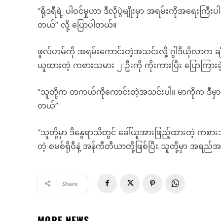
“ရိုဒရီရဲ့ ပါဝင်မှုဟာ ဒီလိုပွဲမျိုးမှာ အရမ်းကိုအရေးကြီ
တယ်” လို့ ပြောပါတယ်။
ဖူလ်ဟမ်ကို အရမ်းကောင်းတဲ့အသင်းလို့ ဂွါဒီယိုလာက ချီ
ယူထားတဲ့ ကစားသမား ၂ ဦးကို ကိုးကားပြီး ပြောကြားခ
“သူတို့က တကယ်ကိုကောင်းတဲ့အသင်းပါ။ မာကိုက ဒီမှာ နှ
တယ်”
“သူတို့မှာ ဒီနွေရာသီတွင် ခေါ်ယူအားဖြည့်ထားတဲ့
တဲ့ စမစ်ရိုဝီနဲ့ အန်ကီတီယာတို့ဖြစ်ပြီး သူတို့မှာ အရည်
Share
MORE NEWS