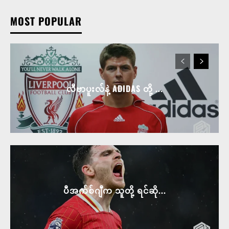
MOST POPULAR
လီဗာပူးလ်နဲ့ ADIDAS တို့ ...
ပီအက်စ်ဂျီက သူတို့ ရင်ဆို...