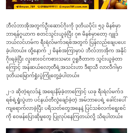
ဘီလ်ဘာအိုအတွက်ဦးဆောင်ဂိုးကို ဒုတိယပိုင်း ၅၃ မိနစ်မှာ
ဘာရန်ဂူယာက စတင်သွင်းယူခဲ့ပြီး ၇၈ မိနစ်မှာတော့ ဂျူဒ်
ဘယ်လင်ဟမ်က ရီးရဲလ်မက်ဒရစ်အတွက် ပြန်လည်ချေပပေး
ခဲ့ပါတယ်။ ထို့နောက် ၂ မိနစ်အကြာမှာပဲ ဘီလ်ဘာအိုက အနိုင်
ဂိုးရခဲ့ပြီး လူးစားဝင်ကစားသမား ဂူရူဇီတာက သွင်းယူခဲ့တာ
ကြောင့် အန်ဆယ်လော့တီရဲ့အသင်းဟာ ဒီရာသီ လာလီဂါမှာ
ဒုတိယမြောက်ရှုံးပွဲကြုံတွေ့ခဲ့ပါတယ်။
၂-၁ ဆိုတဲ့ရလဒ်နဲ့ အရေးနိမ့်ခဲ့တာကြောင့် ယခု ရီးရဲလ်မက်ဒ
ရစ်ရဲ့ရှုံးပွဲဟာ ပင်နယ်တီလွဲချော်ခဲ့တဲ့ အမ်ဘာပေရဲ့ ခေါင်းပေါ်
ကျရောက်လာခဲ့ပြီး ပရိသတ်တွေအနေနဲ့ ပြင်သစ်လက်ရွေးစင်
ကို ဝေဖန်ပြောဆိုမှုတွေ ပြုလုပ်နေကြတယ်လို့ သိရပါတယ်။