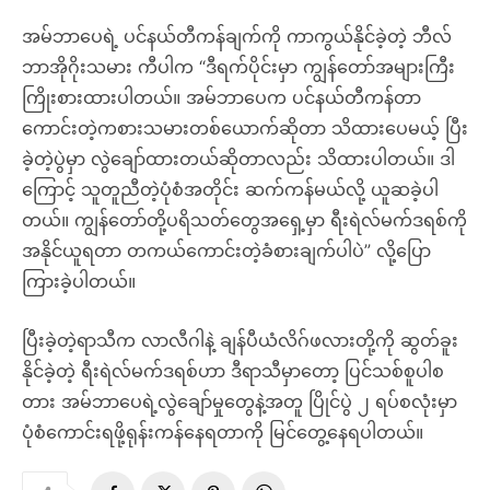
အမ်ဘာပေရဲ့ ပင်နယ်တီကန်ချက်ကို ကာကွယ်နိုင်ခဲ့တဲ့ ဘီလ်
ဘာအိုဂိုးသမား ကီပါက “ဒီရက်ပိုင်းမှာ ကျွန်တော်အများကြီး
ကြိုးစားထားပါတယ်။ အမ်ဘာပေက ပင်နယ်တီကန်တာ
ကောင်းတဲ့ကစားသမားတစ်ယောက်ဆိုတာ သိထားပေမယ့် ပြီး
ခဲ့တဲ့ပွဲမှာ လွဲချော်ထားတယ်ဆိုတာလည်း သိထားပါတယ်။ ဒါ
ကြောင့် သူတူညီတဲ့ပုံစံအတိုင်း ဆက်ကန်မယ်လို့ ယူဆခဲ့ပါ
တယ်။ ကျွန်တော်တို့ပရိသတ်တွေအရှေ့မှာ ရီးရဲလ်မက်ဒရစ်ကို
အနိုင်ယူရတာ တကယ်ကောင်းတဲ့ခံစားချက်ပါပဲ” လို့ပြော
ကြားခဲ့ပါတယ်။
ပြီးခဲ့တဲ့ရာသီက လာလီဂါနဲ့ ချန်ပီယံလိဂ်ဖလားတို့ကို ဆွတ်ခူး
နိုင်ခဲ့တဲ့ ရီးရဲလ်မက်ဒရစ်ဟာ ဒီရာသီမှာတော့ ပြင်သစ်စူပါစ
တား အမ်ဘာပေရဲ့လွဲချော်မှုတွေနဲ့အတူ ပြိုင်ပွဲ ၂ ရပ်စလုံးမှာ
ပုံစံကောင်းရဖို့ရုန်းကန်နေရတာကို မြင်တွေ့နေရပါတယ်။