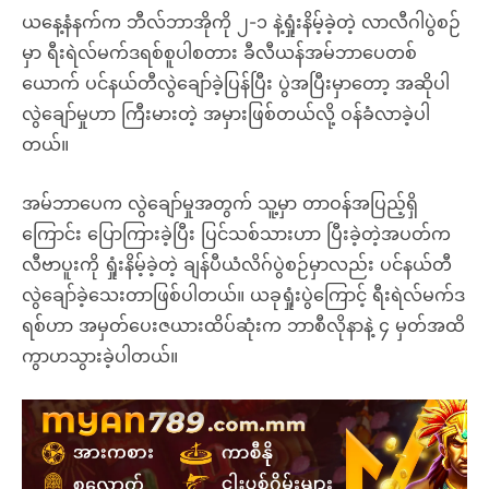
ယနေ့နံနက်က ဘီလ်ဘာအိုကို ၂-၁ နဲ့ရှုံးနိမ့်ခဲ့တဲ့ လာလီဂါပွဲစဉ်
မှာ ရီးရဲလ်မက်ဒရစ်စူပါစတား ခီလီယန်အမ်ဘာပေတစ်
ယောက် ပင်နယ်တီလွဲချော်ခဲ့ပြန်ပြီး ပွဲအပြီးမှာတော့ အဆိုပါ
လွဲချော်မှုဟာ ကြီးမားတဲ့ အမှားဖြစ်တယ်လို့ ဝန်ခံလာခဲ့ပါ
တယ်။
အမ်ဘာပေက လွဲချော်မှုအတွက် သူ့မှာ တာဝန်အပြည့်ရှိ
ကြောင်း ပြောကြားခဲ့ပြီး ပြင်သစ်သားဟာ ပြီးခဲ့တဲ့အပတ်က
လီဗာပူးကို ရှုံးနိမ့်ခဲ့တဲ့ ချန်ပီယံလိဂ်ပွဲစဉ်မှာလည်း ပင်နယ်တီ
လွဲချော်ခဲ့သေးတာဖြစ်ပါတယ်။ ယခုရှုံးပွဲကြောင့် ရီးရဲလ်မက်ဒ
ရစ်ဟာ အမှတ်ပေးဇယားထိပ်ဆုံးက ဘာစီလိုနာနဲ့ ၄ မှတ်အထိ
ကွာဟသွားခဲ့ပါတယ်။