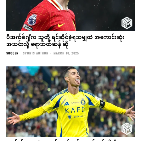
ပီအက်စ်ဂျီက သူတို့ ရင်ဆိုင်ခဲ့ရသမျှထဲ အကောင်းဆုံး
အသင်းလို့ ရောဘတ်ဆန် ဆို
SOCCER
SPORTS AUTHOR
-
MARCH 10, 2025