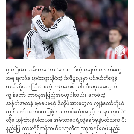
ပွဲအပြီးမှာ အမ်ဘာပေက “သေးငယ်တဲ့အချက်အလက်တွေ
အရ ရလဒ်ပြောင်းသွားနိုင်တဲ့ ဒီလိုပွဲစဉ်မှာ ပင်နယ်တီလွဲခဲ့
တယ်ဆိုတာ ကြီးမားတဲ့ အမှားတစ်ခုပါ။ ဒီအမှားအတွက်
ကျွန်တော် တာဝန်အပြည့်အဝယူပါတယ်။ ခက်ခဲတဲ့
အခိုက်အတန့်ဖြစ်ပေမယ့် ဒီလိုဖိအားတွေက ကျွန်တော့်ကိုယ်
ကျွန်တော် သက်သေပြဖို့ အကောင်းဆုံးအခွင့်အရေးတွေပါပဲ”
လို့ပြောကြားခဲ့ပါတယ်။ အမ်ဘာပေရဲ့လွဲချော်မှုနဲ့ပတ်သက်ပြီး
နည်းပြ ကားလို့စ်အန်ဆယ်လော့တီက “သူအရမ်းဝမ်းနည်း