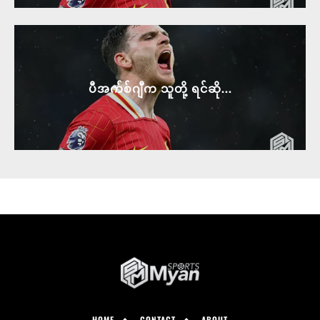
ပီအက်စ်ဂျီက သူတို့ ရင်ဆို...
HOME
CONTACT
ABOUT