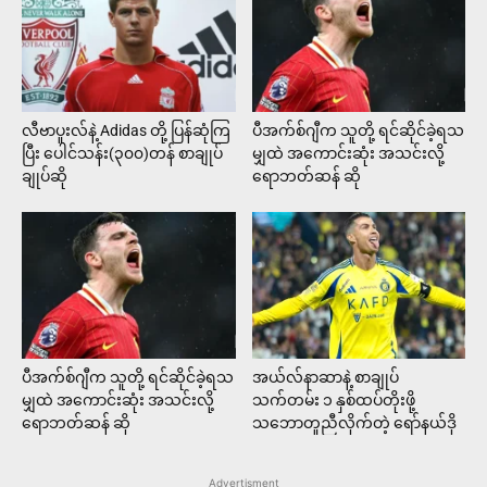
လီဗာပူးလ်နဲ့ Adidas တို့ ပြန်ဆုံကြ
ပီအက်စ်ဂျီက သူတို့ ရင်ဆိုင်ခဲ့ရသ
ပြီး ပေါင်သန်း(၃၀၀)တန် စာချုပ်
မျှထဲ အကောင်းဆုံး အသင်းလို့
ချုပ်ဆို
ရောဘတ်ဆန် ဆို
ပီအက်စ်ဂျီက သူတို့ ရင်ဆိုင်ခဲ့ရသ
အယ်လ်နာဆာနဲ့ စာချုပ်
မျှထဲ အကောင်းဆုံး အသင်းလို့
သက်တမ်း ၁ နှစ်ထပ်တိုးဖို့
ရောဘတ်ဆန် ဆို
သဘောတူညီလိုက်တဲ့ ရော်နယ်ဒို
Advertisment