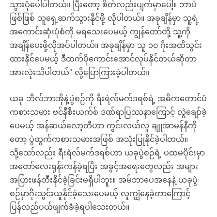
သွားပုံပေါ်ပါတယ်။ ပြီးတော့ စိတ်လည်းပျက်မှာပေါ့။ ဘာပဲ
ဖြစ်ဖြစ် သူရှေ့ဆက်သွားနိုင်ဖို့ လိုပါတယ်။ အခုချိန်မှာ သူ့ရဲ့
အကောင်းဆုံးပုံစံကို မရသေးပေမယ့် ကျွန်တော်တို့ သူ့ကို
အချိန်ပေးဖို့လိုအပ်ပါတယ်။ အခုချိန်မှာ သူ ၁၀ ဂိုးအထိသွင်း
ထားနိုင်ပေမယ့် ဒီထက်ပိုကောင်းအောင်လုပ်နိုင်တယ်ဆိုတာ
အားလုံးသိပါတယ်” လို့ပြောကြားခဲ့ပါတယ်။
ယခု ဘီလ်ဘာအိုနဲ့ပွဲစဉ်ကို ရီးရဲလ်မက်ဒရစ်ရဲ့ အဓိကတောင်ပံ
ကစားသမား ဗင်နီစီးယက်စ် ဒဏ်ရာပြဿနာကြောင့် လွဲချော်ခဲ့
ပေမယ့် အန်ဆယ်လော့တီဟာ ကွင်းလယ်လူ ချူအာမန်နီကို
တော့ ပွဲထွက်ကစားသမားအဖြစ် အသုံးပြုနိုင်ခဲ့ပါတယ်။
သို့သော်လည်း ရီးရဲလ်မက်ဒရစ်ဟာ ယခုပွဲစဉ်ရဲ့ ပထမပိုင်းမှာ
အတော်လေးရုန်းကန်ခဲ့ရပြီး အခွင့်အရေးတွေလည်း အများ
အပြားဖန်တီးနိုင်ခဲ့ခြင်းမရှိပါဘူး။ အမ်ဘာပေအနေနဲ့ ယခုပွဲ
စဉ်မှာဂိုးသွင်းယူနိုင်ခဲ့သေးပေမယ့် လူကျွံနေခဲ့တာကြောင့်
ပြန်လည်ပယ်ဖျက်ခံခဲ့ရပါသေးတယ်။