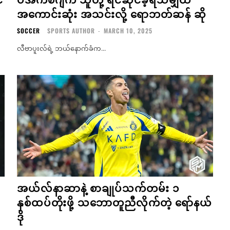
အကောင်းဆုံး အသင်းလို့ ရောဘတ်ဆန် ဆို
SOCCER
SPORTS AUTHOR
-
MARCH 10, 2025
လီဗာပူးလ်ရဲ့ ဘယ်နောက်ခံက...
အယ်လ်နာဆာနဲ့ စာချုပ်သက်တမ်း ၁
နှစ်ထပ်တိုးဖို့ သဘောတူညီလိုက်တဲ့ ရော်နယ်
ဒို