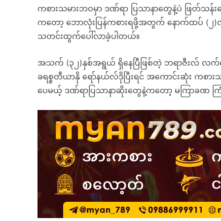
ကစားသမားဘဝမှာ ဒဏ်ရာ ပြသာနာတွေနဲ့ပဲ ဖြတ်သန်းန
ကတော့ ဘောလုံးပြန်ကစားရဖို့အတွက် နောက်ထပ် (၂
သတင်းထွက်ပေါ်လာခဲ့ပါတယ်။
အသက် (၃၂)နှစ်အရွယ် ရှိနေပြီဖြစ်တဲ့ ဘရာဇီးလ် လက်
ခရစ္စတီယာနို ရော်နယ်လ်ဒိုပြီးရင် အကောင်းဆုံး ကစ
ပေမယ့် ဒဏ်ရာပြသာနာဆိုးတွေနဲ့ကတော့ မကြာခဏ က