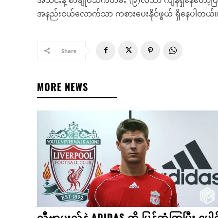
အနည်းငယ်လောက်သာ ကစားပေးနိုင်ဖွယ် ရှိနေပါတယ်။
Share
MORE NEWS
လီဗာပူးလ်နဲ့ ADIDAS တို့ ပြန်ဆုံကြပြီး ပေါင