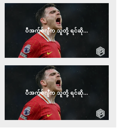
ပီအက်စ်ဂျီက သူတို့ ရင်ဆို...
ပီအက်စ်ဂျီက သူတို့ ရင်ဆို...