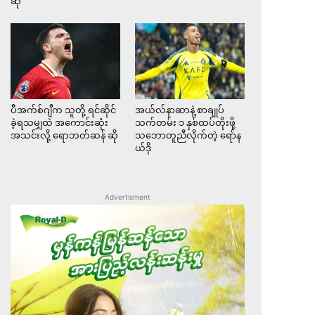
ဆို
ပီအက်စ်ဂျီက သူတို့ ရင်ဆိုင်
အယ်လ်နာဆာနဲ့ စာချုပ်
ခဲ့ရသမျှထဲ အကောင်းဆုံး
သက်တမ်း ၁ နှစ်ထပ်တိုးဖို့
အသင်းလို့ ရောဘတ်ဆန် ဆို
သဘောတူညီလိုက်တဲ့ ရော်န
ယ်ဒို
Advertisment