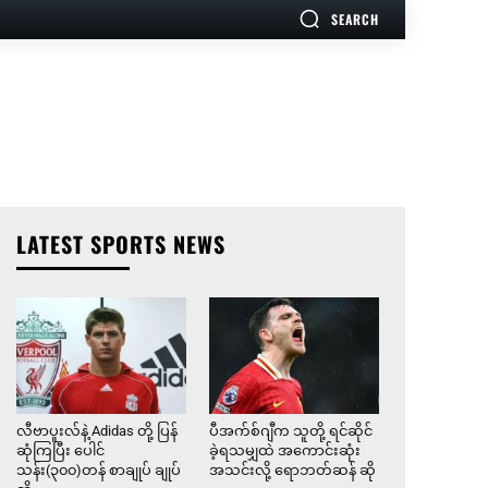
SEARCH
LATEST SPORTS NEWS
လီဗာပူးလ်နဲ့ Adidas တို့ ပြန်
ပီအက်စ်ဂျီက သူတို့ ရင်ဆိုင်
ဆုံကြပြီး ပေါင်
ခဲ့ရသမျှထဲ အကောင်းဆုံး
သန်း(၃၀၀)တန် စာချုပ် ချုပ်
အသင်းလို့ ရောဘတ်ဆန် ဆို