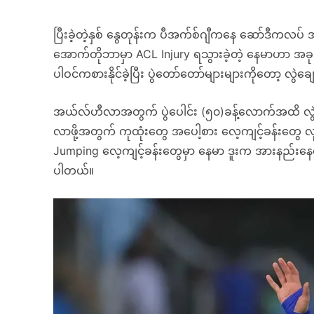
ပြီးခဲ့တဲ့နှစ် နွေတုန်းက ပီအက်စ်ဂျီကနေ ဆော်ဒီကလပ် 
အောက်တိုဘာမှာ ACL Injury ရသွားခဲ့တဲ့ နေမာဟာ အခုအ
ပါဝင်ကစားနိုင်ခဲ့ပြီး ပွဲတော်တော်များများကိုတော့ လွဲခ
အယ်လ်ဟီလာအတွက် ပွဲပေါင်း (၅၀)ခန့်လောက်အထိ လ
လာဖို့အတွက် ကုထုံးတွေ အပေါ့စား လေ့ကျင့်ခန်းတွေ 
Jumping လေ့ကျင့်ခန်းတွေမှာ နေမာ ဒူးက အားနည်းန
ပါတယ်။