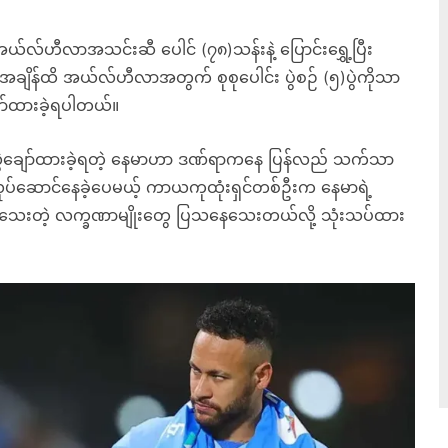
အယ်လ်ဟီလာအသင်းဆီ ပေါင် (၇၈)သန်းနဲ့ ပြောင်းရွှေ့ပြီး
ချိန်ထိ အယ်လ်ဟီလာအတွက် စုစုပေါင်း ပွဲစဉ် (၅)ပွဲကိုသာ
ျော်ထားခဲ့ရပါတယ်။
ွဲချော်ထားခဲ့ရတဲ့ နေမာဟာ ဒဏ်ရာကနေ ပြန်လည် သက်သာ
လုပ်ဆောင်နေခဲ့ပေမယ့် ကာယကုထုံးရှင်တစ်ဦးက နေမာရဲ့
ေသေးတဲ့ လက္ခဏာမျိုးတွေ ပြသနေသေးတယ်လို့ သုံးသပ်ထား