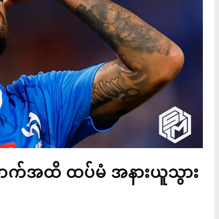
ာက်အထိ ထပ်မံ အနားယူသွား