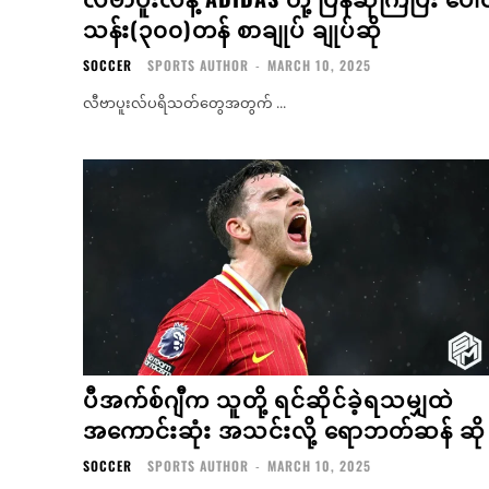
သန်း(၃၀၀)တန် စာချုပ် ချုပ်ဆို
SOCCER
SPORTS AUTHOR
-
MARCH 10, 2025
လီဗာပူးလ်ပရိသတ်တွေအတွက် ...
ပီအက်စ်ဂျီက သူတို့ ရင်ဆိုင်ခဲ့ရသမျှထဲ
အကောင်းဆုံး အသင်းလို့ ရောဘတ်ဆန် ဆို
SOCCER
SPORTS AUTHOR
-
MARCH 10, 2025