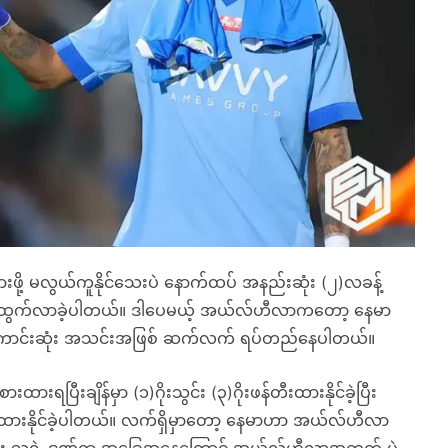
ု့ မလွယ်ကူနိုင်သေးပဲ နောက်ထပ် အနည်းဆုံး (၂)လခန့်
်းထွက်လာခဲ့ပါတယ်။ ဒါပေမယ့် အယ်လ်ဟီလာကတော့ နေမာ
းအကောင်းဆုံး အသင်းအဖြစ် ဆက်လက် ရပ်တည်နေပါတယ်။
ြီးချိန်မှာ (၁)ဂိုးသွင်း (၃)ဂိုးဖန်တီးထားနိုင်ခဲ့ပြီး
ူးထားနိုင်ခဲ့ပါတယ်။ လက်ရှိမှာတော့ နေမာဟာ အယ်လ်ဟီလာ
ြီး သူရဲ့ ဒဏ်ရာ အခြေအနေကြောင့် အယ်လ်ဟီလာအတွက် ပွဲ