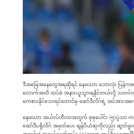
ဒီအခြေအနေတွေအရဆိုရင် နေမာဟာ ဘောလုံး ပြန်ကစားဖိ
လောက်အထိ ထပ်မံ အနားယူသွားရနိုင်တယ်လို့ သတင
မကစားနိုင်သေးရင်တောင်မှ ဆော်ဒီလိဂ်ရဲ့ အင်အာ
နေမာဟာ အယ်လ်ဟီလာအတွက် စုစုပေါင်း (၅)ပွဲသာ ကစားထားရပ
ဆော်ဒီပရိုလိဂ် အမှတ်ပေး ချန်ပီယံဆုကိုလည်း ဆွတ်ခ
အသင်းနဲ့ စာချုပ်သက်တမ်း (၉)လသာ ကျန်ရှိနေတော့ပ