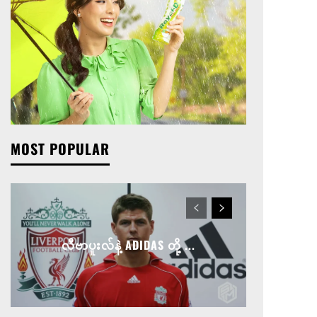
MOST POPULAR
လီဗာပူးလ်နဲ့ ADIDAS တို့ ...