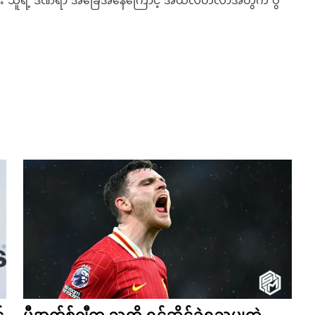
်
ပီအက်စ်ဂျီက သူတို့ ရင်ဆိုင်ခဲ့ရသမျှထဲ