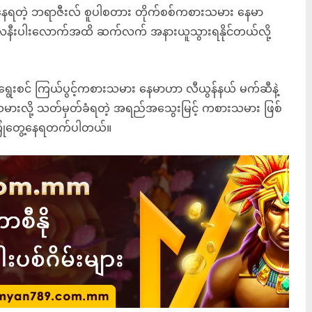
ေရတဲ့ ဘရာဇီးလ် စူပါစတား တိုက်စစ်ကစားသမား နေမာ
)လနီးပါးလောက်အထိ ဆက်လက် အနားယူသွားရနိုင်တယ်လို့
ရွေးစင် ကြယ်ပွင့်ကစားသမား နေမာဟာ လီယွန်နယ် မက်ဆီနဲ့
ားသမားလို့ သတ်မှတ်ခံရတဲ့ အရည်အသွေးမြင့် ကစားသမား ဖြစ်
ြုံတွေ့နေရတက်ပါတယ်။