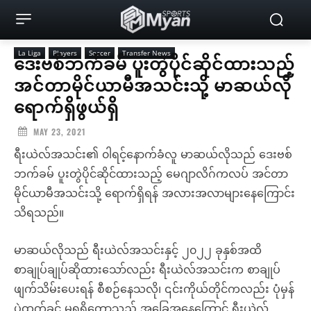
La Liga
Players
Soccer
Transfer News
ဒေးဗစ်ဘက်ခမ် ပူးတွဲပိုင်ဆိုင်ထားသည့်
အင်တာမိုင်ယာမီအသင်းသို့ မာဆယ်လို
ရောက်ရှိဖွယ်ရှိ
MAY 23, 2021
ရီးယဲလ်အသင်း၏ ၀ါရင့်နောက်ခံလူ မာဆယ်လိုသည် ဒေးဗစ်
ဘက်ခမ် ပူးတွဲပိုင်ဆိုင်ထားသည့် မေဂျာလိဂ်ကလပ် အင်တာ
မိုင်ယာမီအသင်းသို့ ရောက်ရှိရန် အလားအလာများနေကြောင်း
သိရသည်။
မာဆယ်လိုသည် ရီးယဲလ်အသင်းနှင့် ၂၀၂၂ ခုနှစ်အထိ
စာချုပ်ချုပ်ဆိုထားသော်လည်း ရီးယဲလ်အသင်းက စာချုပ်
ဖျက်သိမ်းပေးရန် စီစဉ်နေသလို၊ ၎င်းကိုယ်တိုင်ကလည်း ပုံမှန်
ပွဲထွက်ခွင့် မရရှိတော့သည့် အခြေအနေကြောင့် ရီးယဲလ်