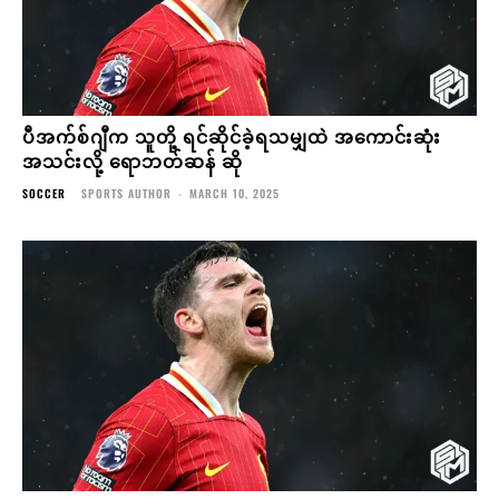
ပီအက်စ်ဂျီက သူတို့ ရင်ဆိုင်ခဲ့ရသမျှထဲ အကောင်းဆုံး
အသင်းလို့ ရောဘတ်ဆန် ဆို
SOCCER
SPORTS AUTHOR
-
MARCH 10, 2025