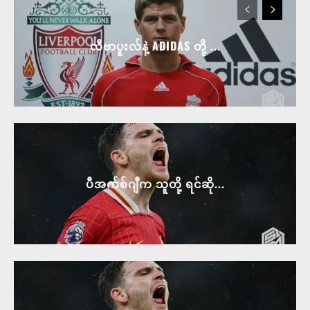
လီဗာပူးလ်နဲ့ ADIDAS တို့ ...
ပီအက်စ်ဂျီက သူတို့ ရင်ဆို...