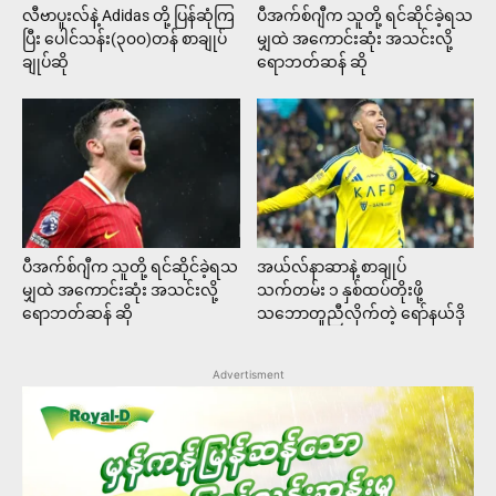
လီဗာပူးလ်နဲ့ Adidas တို့ ပြန်ဆုံကြ
ပီအက်စ်ဂျီက သူတို့ ရင်ဆိုင်ခဲ့ရသ
ပြီး ပေါင်သန်း(၃၀၀)တန် စာချုပ်
မျှထဲ အကောင်းဆုံး အသင်းလို့
ချုပ်ဆို
ရောဘတ်ဆန် ဆို
ပီအက်စ်ဂျီက သူတို့ ရင်ဆိုင်ခဲ့ရသ
အယ်လ်နာဆာနဲ့ စာချုပ်
မျှထဲ အကောင်းဆုံး အသင်းလို့
သက်တမ်း ၁ နှစ်ထပ်တိုးဖို့
ရောဘတ်ဆန် ဆို
သဘောတူညီလိုက်တဲ့ ရော်နယ်ဒို
Advertisment