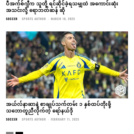
ပီအက်စ်ဂျီက သူတို့ ရင်ဆိုင်ခဲ့ရသမျှထဲ အကောင်းဆုံး
အသင်းလို့ ရောဘတ်ဆန် ဆို
SOCCER
SPORTS AUTHOR
-
MARCH 10, 2025
အယ်လ်နာဆာနဲ့ စာချုပ်သက်တမ်း ၁ နှစ်ထပ်တိုးဖို့
သဘောတူညီလိုက်တဲ့ ရော်နယ်ဒို
SOCCER
SPORTS AUTHOR
-
FEBRUARY 11, 2025