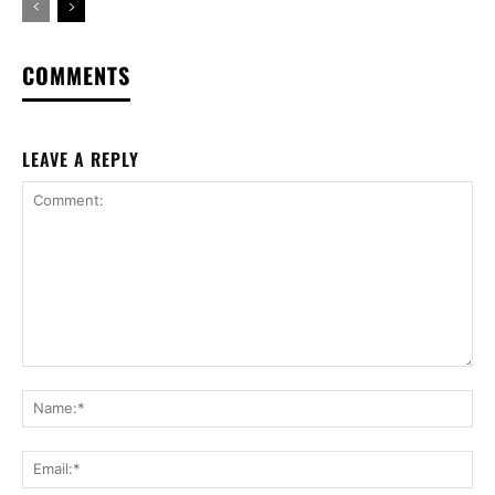
COMMENTS
LEAVE A REPLY
Comment:
Na
Ema