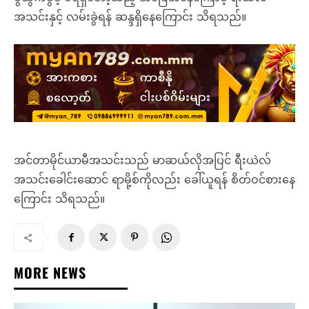
အသင်းနှင့် လမ်းခွဲရန် ဆန္ဒရှိနေကြောင်း သိရသည်။
အင်တာမိုင်ယာမီအသင်းသည် မာဆယ်လိုအပြင် ရီးယဲလ်
အသင်းခေါင်းဆောင် ရာမို့စ်ကိုလည်း ခေါ်ယူရန် စိတ်ဝင်စားနေ
ကြောင်း သိရသည်။
MORE NEWS