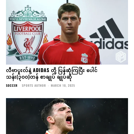
လီဗာပူးလ်နဲ့ ADIDAS တို့ ပြန်ဆုံကြပြီး ပေါင်
သန်း(၃၀၀)တန် စာချုပ် ချုပ်ဆို
SOCCER
SPORTS AUTHOR
-
MARCH 10, 2025