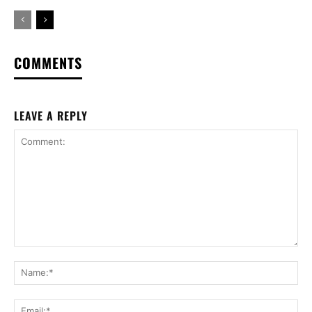
COMMENTS
LEAVE A REPLY
Comment:
Na
Ema