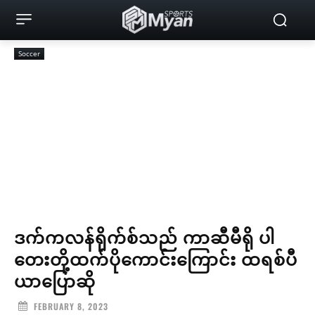
Soccer
ဒက်ကလန်ရိုက်စ်သည် ကာဆီမီရို ပါ
တေးတို့ထက်ပိုကောင်းကြောင်း ထရစ်ပီ
ယာပြောဆို
FEBRUARY 8, 2023