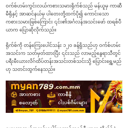
ဝက်စ်ဟမ်းကွင်းလယ်ကစားသမားရိုက်စ်သည် မန်ယူမှ ကာဆီ
မီရိုနှင့် အာဆင်နယ်မှ ပါတေးတို့ထက်ပို၍ ကောင်းသော
ကစားသမားဖြစ်ကြောင်း ၎င်း၏အင်္ဂလန်အသင်းဖော် ထရစ်ပီ
ယာက ပြောဆိုလိုက်သည်။
ရိုက်စ်ကို တန်ကြေးပေါင်သန်း ၁၂၀ ခန့်ရှိသည်ဟု ဝက်စ်ဟမ်း
အသင်းက သတ်မှတ်ထားပြီး ၎င်းသည် လာမည့်နွေရာသီတွင်
ပရီးမီးယားလိဂ်ထိပ်တန်းအသင်းတစ်သင်းသို့ ပြောင်းရွှေ့မည်
ဟု သတင်းထွက်နေသည်။