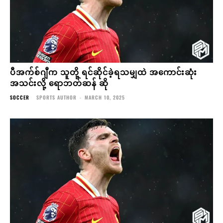
ပီအက်စ်ဂျီက သူတို့ ရင်ဆိုင်ခဲ့ရသမျှထဲ အကောင်းဆုံး
အသင်းလို့ ရောဘတ်ဆန် ဆို
SOCCER
SPORTS AUTHOR
-
MARCH 10, 2025