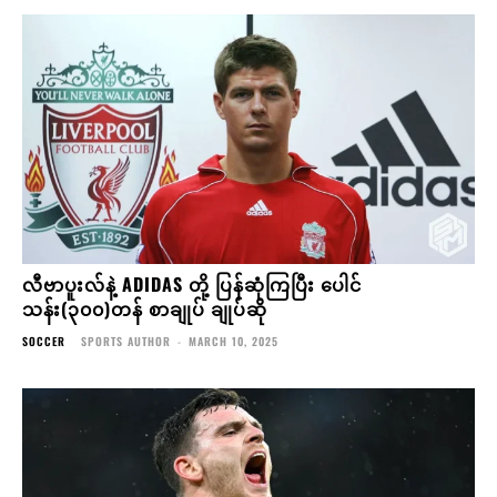
လီဗာပူးလ်နဲ့ ADIDAS တို့ ပြန်ဆုံကြပြီး ပေါင်
သန်း(၃၀၀)တန် စာချုပ် ချုပ်ဆို
SOCCER
SPORTS AUTHOR
-
MARCH 10, 2025