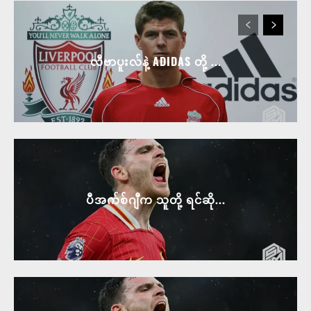
လီဗာပူးလ်နဲ့ ADIDAS တို့ ...
ပီအက်စ်ဂျီက သူတို့ ရင်ဆို...