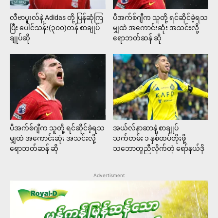
လီဗာပူးလ်နဲ့ Adidas တို့ ပြန်ဆုံကြ
ပီအက်စ်ဂျီက သူတို့ ရင်ဆိုင်ခဲ့ရသ
ပြီး ပေါင်သန်း(၃၀၀)တန် စာချုပ်
မျှထဲ အကောင်းဆုံး အသင်းလို့
ချုပ်ဆို
ရောဘတ်ဆန် ဆို
ပီအက်စ်ဂျီက သူတို့ ရင်ဆိုင်ခဲ့ရသ
အယ်လ်နာဆာနဲ့ စာချုပ်
မျှထဲ အကောင်းဆုံး အသင်းလို့
သက်တမ်း ၁ နှစ်ထပ်တိုးဖို့
ရောဘတ်ဆန် ဆို
သဘောတူညီလိုက်တဲ့ ရော်နယ်ဒို
Advertisment