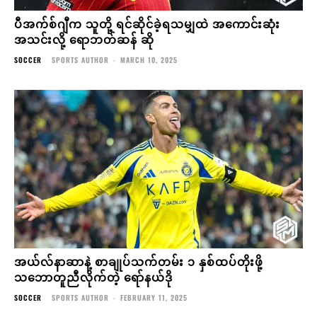
ပီအက်စ်ဂျီက သူတို့ ရင်ဆိုင်ခဲ့ရသမျှထဲ အကောင်းဆုံး
အသင်းလို့ ရောဘတ်ဆန် ဆို
SOCCER
SPORTS AUTHOR
-
MARCH 10, 2025
အယ်လ်နာဆာနဲ့ စာချုပ်သက်တမ်း ၁ နှစ်ထပ်တိုးဖို့
သဘောတူညီလိုက်တဲ့ ရော်နယ်ဒို
SOCCER
SPORTS AUTHOR
-
FEBRUARY 11, 2025