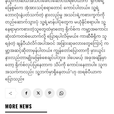
နယူးကာဆယ်အသင်းခေါင်းဆောင်ထရစ်ပီယာက “ရိုက်စ်ရဲ့
ခြေစွမ်းက အံ့အားသင့်စရာတောင် ကောင်ပါတယ်။ သူ့ရဲ့
ဘောလုံးနဲ့ပတ်သက်တဲ့ နားလည်မှု အသင်းရဲ့ကစားကွက်ကို
တည်ဆောက်သွားပုံ သူ့ရဲ့မာန်ပါပုံတွေက မယုံနိုင်စရာပါ။ သူ့
နေရာမှာကစားတဲ့သူတွေထဲမှာတော့ ရိုက်စ်က ကမ္ဘာ့အကောင်း
ဆုံးထဲကတစ်ယောက်လို့ ပြောရပါလိမ့်မယ်။ ကာဆီမီရိုက သူ
ရခဲ့တဲ့ ချန်ပီယံလိဂ်အပါအဝင် အခြားဆုဖလားတွေကြောင့် က
မ္ဘာ့အဆင့်ဆိုတာမှန်ပါတယ်။ ကျွန်တော်ပြောတာကို မှားယွင်း
နားလည်တာမျိုးမဖြစ်စေချင်ပါဘူး။ ဒါပေမယ့် အခုအချိန်မှာ
တော့ ရိုက်စ်လုပ်ပြနေတာက သိပ်ကို ကောင်းနေတာပါ။ သူက
အသက်ကလည်း သူ့ဘက်မှာရှိနေတယ်”ဟု ထရစ်ပီယာက
ပြောသည်။
MORE NEWS