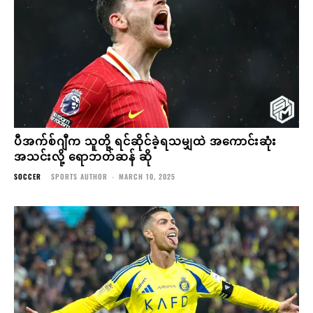
ပီအက်စ်ဂျီက သူတို့ ရင်ဆိုင်ခဲ့ရသမျှထဲ အကောင်းဆုံး
အသင်းလို့ ရောဘတ်ဆန် ဆို
SOCCER
SPORTS AUTHOR
-
MARCH 10, 2025