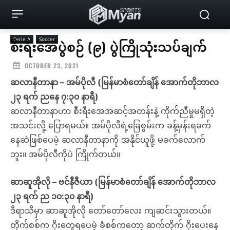
Serie A
Soccer
စီးရီးအေပွဲစဉ် (၉) ပွဲကြိုသုံးသပ်ချက်
OCTOBER 23, 2021
ဆလာနီတာနာ – အမ်ပိုလီ (မြန်မာစံတော်ချိန် အောက်တိုဘာလ
၂၃ ရက် ညနေ ၇:၃၀ နာရီ)
ဆလာနီတာနာဟာ စီးရီးအေအဆင့်အတန်းနဲ့ ကိုက်ညီမှုမရှိတဲ့
အသင်းလို့ ပြောရမယ်။ အမ်ပိုလီရဲ့ခြေစွမ်းက ခန့်မှန်းရခက်
နေဆဲဖြစ်ပေမဲ့ ဆလာနီတာနာကို အနိုင်ယူဖို့ မခက်လောက်
ဘူး။ အမ်ပိုလီကိုပဲ ကြိုက်တယ်။
ဆာဆူအိုလို – ဗင်နီဇီယာ (မြန်မာစံတော်ချိန် အောက်တိုဘာလ
၂၃ ရက် ည ၁၀:၃၀ နာရီ)
ဒီရာသီမှာ ဆာဆူအိုလို တော်တော်လေး ကျဆင်းသွားတယ်။
တိုက်စစ်က ဂိုးတွေရပေမဲ့ ခံစစ်ကတော့ ဆက်တိုက် ဂိုးပေးနေ