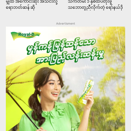
မျှထဲ အကောင်းဆုံး အသင်းလို့
သက်တမ်း ၁ နှစ်ထပ်တိုးဖို့
ရောဘတ်ဆန် ဆို
သဘောတူညီလိုက်တဲ့ ရော်နယ်ဒို
Advertisment