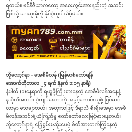
ရတယ်။ ဗင်နီဇီယာကတော့ အဝေးကွင်းအားနည်းတဲ့ အသင်း
ဖြစ်လို့ ဆာဆူအိုလို နိုင်ပွဲယူပါလိမ့်မယ်။
ဘိုလော့ဂ်နာ – အေစီမီလန် (မြန်မာစံတော်ချိန်
အောက်တိုဘာလ ၂၄ ရက် နံနက် ၁:၁၅ နာရီ)
နံပါတ် (၁)နေရာကို ရယူဖို့ကြိုးစားနေတဲ့ အေစီမီလန်အနေနဲ့
နာပိုလီအသင်း ပွဲကျပ်နေတာကို အခွင့်ကောင်းယူဖို့ ပြင်ဆင်
လာမှာ သေချာတယ်။ အထူးသဖြင့် ဒီရာသီ စီးရီးအေမှာ အေစီ
မီလန်အသင်းရဲ့ယုံကြည်မှု တော်တော်လေးမြင့်မားနေတယ်။
ဘိုလော့ဂ်နာရဲ့ ခြေစွမ်းမဆိုးပေမဲ့ စိတ်အားတက်ကြွနေတဲ့