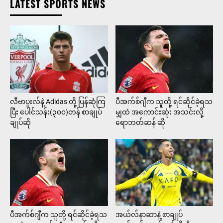
LATEST SPORTS NEWS
လီဗာပူးလ်နဲ့ Adidas တို့ ပြန်ဆုံကြ
ပီအက်စ်ဂျီက သူတို့ ရင်ဆိုင်ခဲ့ရသ
ပြီး ပေါင်သန်း(၃၀၀)တန် စာချုပ်
မျှထဲ အကောင်းဆုံး အသင်းလို့
ချုပ်ဆို
ရောဘတ်ဆန် ဆို
ပီအက်စ်ဂျီက သူတို့ ရင်ဆိုင်ခဲ့ရသ
အယ်လ်နာဆာနဲ့ စာချုပ်