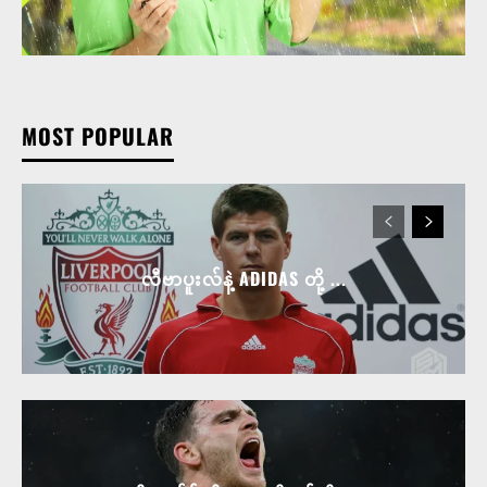
MOST POPULAR
လီဗာပူးလ်နဲ့ ADIDAS တို့ ...