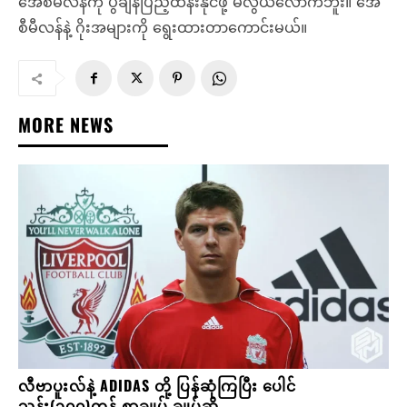
အေစီမီလန်ကို ပွဲချိန်ပြည့်ထိန်းနိုင်ဖို့ မလွယ်လောက်ဘူး။ အေ
စီမီလန်နဲ့ ဂိုးအများကို ရွေးထားတာကောင်းမယ်။
MORE NEWS
လီဗာပူးလ်နဲ့ ADIDAS တို့ ပြန်ဆုံကြပြီး ပေါင်
သန်း(၃၀၀)တန် စာချုပ် ချုပ်ဆို