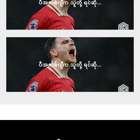
ပီအက်စ်ဂျီက သူတို့ ရင်ဆို...
ပီအက်စ်ဂျီက သူတို့ ရင်ဆို...