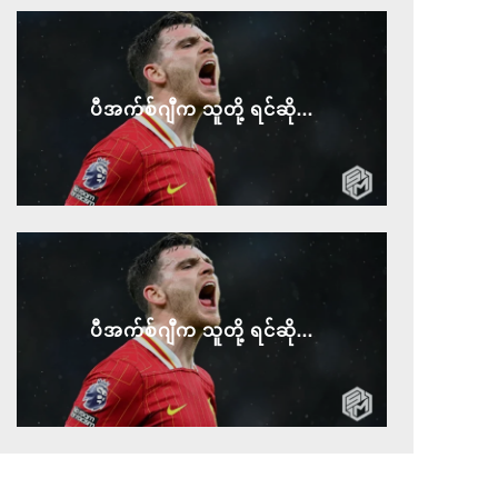
ပီအက်စ်ဂျီက သူတို့ ရင်ဆို...
ပီအက်စ်ဂျီက သူတို့ ရင်ဆို...