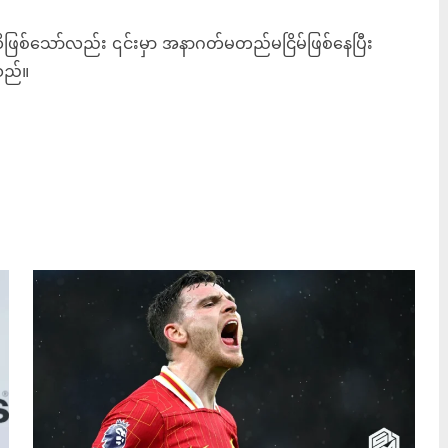
ြစ်သော်လည်း ၎င်းမှာ အနာဂတ်မတည်မငြိမ်ဖြစ်နေပြီး
သည်။