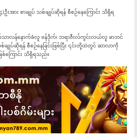
အား စာချုပ် သစ်ချုပ်ဆိုရန် စီစဉ်နေကြောင်း သိရှိရ
်သာလန်နောက်ခံလူ ဗန်ဒိုက်၊ ဘရာဇီးလ်ကွင်းလယ်လူ ဖာဘင်
ျုပ်ဆိုရန် စီစဉ်နေခြင်းဖြစ်ပြီး ၎င်းတို့ထဲတွင် ဆာလာကို
ဖြစ်ကြောင်း သိရှိရသည်။