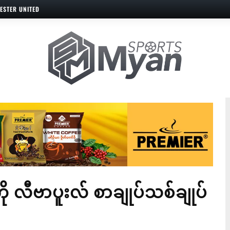
ESTER UNITED
 လီဗာပူးလ် စာချုပ်သစ်ချုပ်