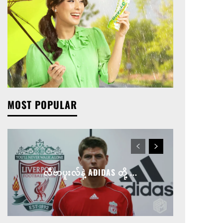
MOST POPULAR
လီဗာပူးလ်နဲ့ ADIDAS တို့ ...