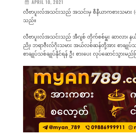
APRIL 10, 2021
လီဗာပူးလ်အသင်းသည် အသင်းမှ စီနီယာကစားသမား (၄)ဦး
သည်။
လီဗာပူးလ်အသင်းသည် အီဂျစ် တိုက်စစ်မှူး ဆာလာ၊ နယ
ညို၊ ဘရာဇီးလ်ဂိုးသမား အယ်လစ်ဆန်တို့အား စာချုပ်သစ်ခ
စာချုပ်သစ်ချုပ်နိုင်ရန် ဦး စားပေး လုပ်ဆောင်သွားမည်