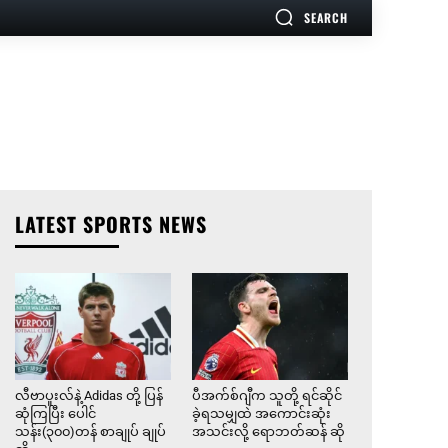
SEARCH
LATEST SPORTS NEWS
လီဗာပူးလ်နဲ့ Adidas တို့ ပြန်
ပီအက်စ်ဂျီက သူတို့ ရင်ဆိုင်
ဆုံကြပြီး ပေါင်
ခဲ့ရသမျှထဲ အကောင်းဆုံး
သန်း(၃၀၀)တန် စာချုပ် ချုပ်
အသင်းလို့ ရောဘတ်ဆန် ဆို