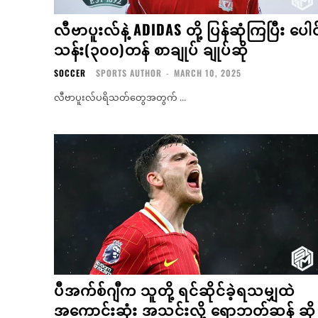
လီဗာပူးလ်နဲ့ ADIDAS တို့ ပြန်ဆုံကြပြီး ပေါင
သန်း(၃၀၀)တန် စာချုပ် ချုပ်ဆို
SOCCER
SPORTS AUTHOR
-
MARCH 10, 2025
လီဗာပူးလ်ပရိသတ်တွေအတွက် ...
ပီအက်စ်ဂျီက သူတို့ ရင်ဆိုင်ခဲ့ရသမျှထဲ
အကောင်းဆုံး အသင်းလို့ ရောဘတ်ဆန် ဆို