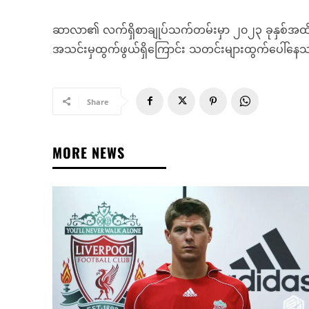
ဆာလာ၏ လက်ရှိစာချုပ်သက်တမ်းမှာ ၂၀၂၃ ခုနှစ်အထိဖ
အသင်းမှထွက်ဖွယ်ရှိကြောင်း သတင်းများထွက်ပေါ်နေ
Share
MORE NEWS