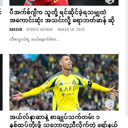
်
ပီအက်စ်ဂျီက သူတို့ ရင်ဆိုင်ခဲ့ရသမျှထဲ
အကောင်းဆုံး အသင်းလို့ ရောဘတ်ဆန် ဆို
SOCCER
SPORTS AUTHOR
-
MARCH 10, 2025
လီဗာပူးလ်ရဲ့ ဘယ်နောက်ခံက...
အယ်လ်နာဆာနဲ့ စာချုပ်သက်တမ်း ၁
နှစ်ထပ်တိုးဖို့ သဘောတူညီလိုက်တဲ့ ရော်နယ်