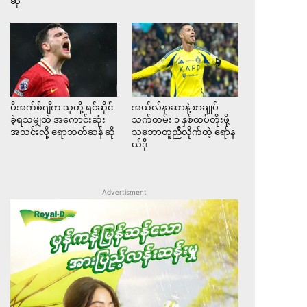
ဆို
ပီအက်စ်ဂျီက သူတို့ ရင်ဆိုင်
အယ်လ်နာဆာနဲ့ စာချုပ်
ခဲ့ရသမျှထဲ အကောင်းဆုံး
သက်တမ်း ၁ နှစ်ထပ်တိုးဖို့
အသင်းလို့ ရောဘတ်ဆန် ဆို
သဘောတူညီလိုက်တဲ့ ရော်န
ယ်ဒို
Advertisment