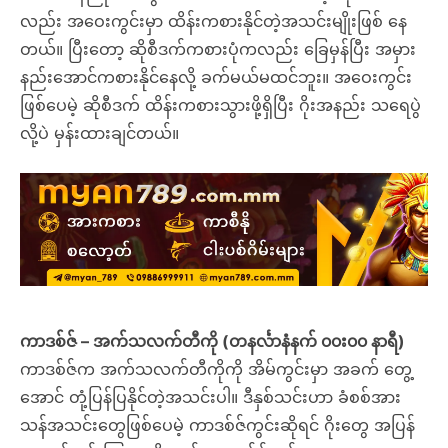
လည်း အဝေးကွင်းမှာ ထိန်းကစားနိုင်တဲ့အသင်းမျိုးဖြစ် နေ
တယ်။ ပြီးတော့ ဆိုစီဒက်ကစားပုံကလည်း ခြေမှန်ပြီး အမှား
နည်းအောင်ကစားနိုင်နေလို့ ခက်မယ်မထင်ဘူး။ အဝေးကွင်း
ဖြစ်ပေမဲ့ ဆိုစီဒက် ထိန်းကစားသွားဖို့ရှိပြီး ဂိုးအနည်း သရေပွဲ
လို့ပဲ မှန်းထားချင်တယ်။
ကာဒစ်ဇ် – အက်သလက်တီကို (တနင်္လာနံနက် ၀၀း၀၀ နာရီ)
ကာဒစ်ဇ်က အက်သလက်တီကိုကို အိမ်ကွင်းမှာ အခက် တွေ့
အောင် တုံ့ပြန်ပြနိုင်တဲ့အသင်းပါ။ ဒီနှစ်သင်းဟာ ခံစစ်အား
သန်အသင်းတွေဖြစ်ပေမဲ့ ကာဒစ်ဇ်ကွင်းဆိုရင် ဂိုးတွေ အပြန်