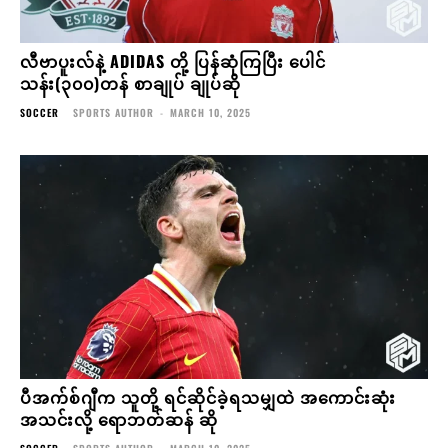
လီဗာပူးလ်နဲ့ ADIDAS တို့ ပြန်ဆုံကြပြီး ပေါင်
သန်း(၃၀၀)တန် စာချုပ် ချုပ်ဆို
SOCCER
SPORTS AUTHOR
-
MARCH 10, 2025
ပီအက်စ်ဂျီက သူတို့ ရင်ဆိုင်ခဲ့ရသမျှထဲ အကောင်းဆုံး
အသင်းလို့ ရောဘတ်ဆန် ဆို