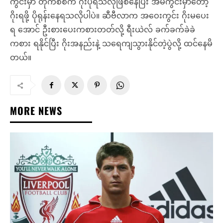
ကွင်းမှာ တိုက်စစ်က ဂိုးပိုရသလိုဖြစ်နေပြီး အိမ်ကွင်းမှာတော့
ဂိုးရဖို့ ပိုရုန်းနေရသလိုပါပဲ။ ဆီဗီလာက အဝေးကွင်း ဂိုးမပေး
ရ အောင် ဦးစားပေးကစားတတ်လို့ ရီးယဲလ် ခက်ခက်ခဲခဲ
ကစား ရနိုင်ပြီး ဂိုးအနည်းနဲ့ သရေကျသွားနိုင်တဲ့ပွဲလို့ ထင်နေမိ
တယ်။
MORE NEWS