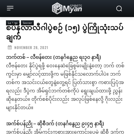
La Liga
Soccer
စပိန်လာလီဂါပွဲစဉ် (၁၅) ပွဲကြိုသုံးသပ်
ချက်
NOVEMBER 28, 2021
ဘက်တစ် – လီဗန်တေး (တနင်္ဂနွေည ရး၃၀ နာရီ)
လီဗန်တေး နိုင်ပွဲရဖို့ ဝေးနေဆဲခြေစွမ်းမျိုးနဲ့တော့ ဘက် တစ်
ကွင်းမှာ မျှော်လင့်ထားဖို့က မဖြစ်နိုင်သလောက်ပါပဲ။ ဘက်
တစ်က အသင်းငယ်တွေနဲ့တွေ့ရင် ပြတ်သားစွာ ကစားပြပုံအ
ရလည်း ဒီပွဲက အိမ်ရှင်ဘက်တစ်ကိုပဲ ရွေးချယ်ထားဖို့ ညွှန်း
ဆိုနေတယ်။ တိုက်စစ်ပိုင်းလည်း အလုပ်ဖြစ်နေလို့ ဂိုးလည်း
များနိုင်တယ်။
အက်စ်ပန်ညို – ဆိုစီဒက် (တနင်္ဂနွေည ၉း၄၅ နာရီ)
အက်စ်ပန်ညို အိမ်ကွင်းကစားအားကောင်းပေမဲ့ ဆိုစီ ဒက်က