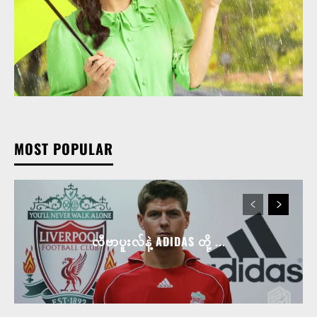
MOST POPULAR
လီဗာပူးလ်နဲ့ ADIDAS တို့ ...