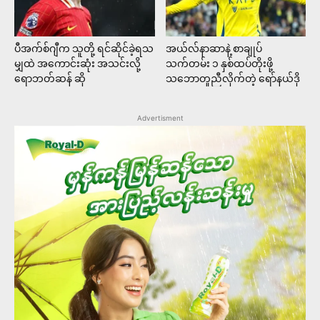
ပီအက်စ်ဂျီက သူတို့ ရင်ဆိုင်ခဲ့ရသ
အယ်လ်နာဆာနဲ့ စာချုပ်
မျှထဲ အကောင်းဆုံး အသင်းလို့
သက်တမ်း ၁ နှစ်ထပ်တိုးဖို့
ရောဘတ်ဆန် ဆို
သဘောတူညီလိုက်တဲ့ ရော်နယ်ဒို
Advertisment