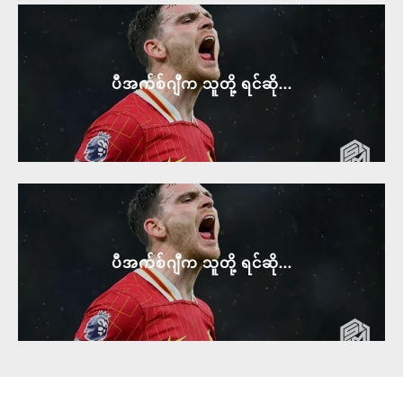
ပီအက်စ်ဂျီက သူတို့ ရင်ဆို...
ပီအက်စ်ဂျီက သူတို့ ရင်ဆို...