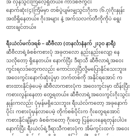
အ လှန်သွင်းကြလေ့ရှိတယ်။ ကာဒစ်ဇ်ကွင်း
နောက်ဆုံး(၄)ကြိမ်မှာ တစ်ပွဲပျမ်းမျှသွင်းဂိုးက (၆.၇)ဂိုးနှုန်း
အထိရှိနေတယ်။ ဂိုးအများ နဲ့ အက်သလက်တီကိုကိုပဲ ရွေး
ထားချင်တယ်။
ရီးယဲလ်မက်ဒရစ် – ဆီဗီလာ (တနင်္လာနံနက် ၂း၃၀ နာရီ)
ဆီဗီလာရဲ့ခံစစ်ကစားပုံ အခုတလော နည်းနည်းလျော့ နေ
သလိုတော့ ရှိနေတယ်။ နောက်ပြီး ဒီရာသီ ဆီဗီလာရဲ့အဝေး
ကွင်းရလဒ်တွေကလည်း ကောင်းလှပြီလို့မပြောနိုင်သေးဘူး။
အဝေးကွင်းနောက်ဆုံးပွဲမှာ ဘက်တစ်ကို အနိုင်ရအောင် က
စားထားနိုင်ခဲ့ပေမဲ့ ဆီဗီလာကစားပုံက အဝေးကွင်းမှာ ထိန်းပြီး
ကစားလွန်းနေတာ တွေ့ရတယ်။ ဆီဗီလာရဲ့အဝေးကွင်းဂိုးသွင်း
နှုန်းကလည်း ပုံမှန်မရှိသေးဘူး။ ရီးယဲလ်ကတော့ အခုနောက်
ပိုင်း ကစားပုံမှန်လာပေမဲ့ တိုက်စစ်ပိုင်းက ဂိုးတွေရအောင်
ကစားနိုင်ချိန်မှာ ခံစစ်ကတော့ ဂိုးတွေ ပြန်ပေးနေရတုန်းပါပဲ။
နောက်ပြီး ရီးယဲလ်ရဲ့ဒီရာသီကစားပုံက အိမ်ကွင်းထက် အဝေး