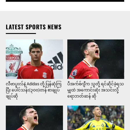
LATEST SPORTS NEWS
လီဗာပူးလ်နဲ့ Adidas တို့ ပြန်ဆုံကြ
ပီအက်စ်ဂျီက သူတို့ ရင်ဆိုင်ခဲ့ရသ
ပြီး ပေါင်သန်း(၃၀၀)တန် စာချုပ်
မျှထဲ အကောင်းဆုံး အသင်းလို့
ချုပ်ဆို
ရောဘတ်ဆန် ဆို