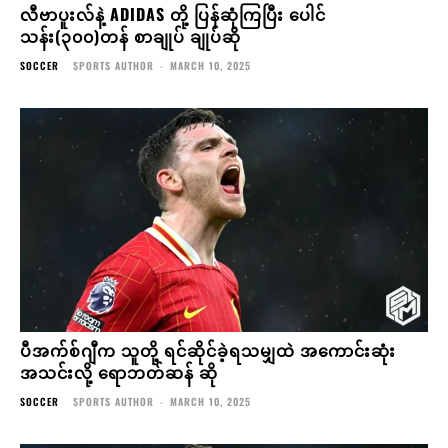
လီဗာပူးလ်နဲ့ ADIDAS တို့ ပြန်ဆုံကြပြီး ပေါင်
သန်း(၃၀၀)တန် စာချုပ် ချုပ်ဆို
SOCCER
SPORTS AUTHOR
-
MARCH 10, 2025
ပီအက်စ်ဂျီက သူတို့ ရင်ဆိုင်ခဲ့ရသမျှထဲ အကောင်းဆုံး
အသင်းလို့ ရောဘတ်ဆန် ဆို
SOCCER
SPORTS AUTHOR
-
MARCH 10, 2025