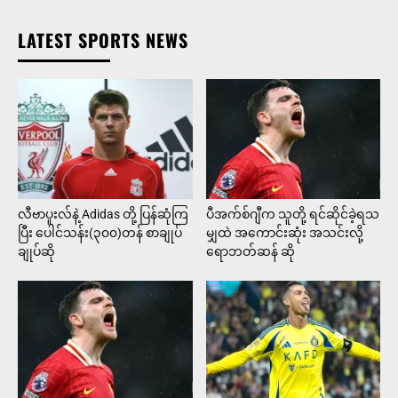
LATEST SPORTS NEWS
လီဗာပူးလ်နဲ့ Adidas တို့ ပြန်ဆုံကြ
ပီအက်စ်ဂျီက သူတို့ ရင်ဆိုင်ခဲ့ရသ
ပြီး ပေါင်သန်း(၃၀၀)တန် စာချုပ်
မျှထဲ အကောင်းဆုံး အသင်းလို့
ချုပ်ဆို
ရောဘတ်ဆန် ဆို