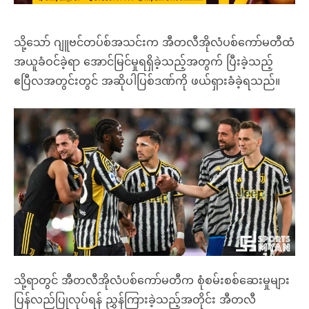
သို့သော် ဂျူဗင်တပ်စ်အသင်းက အီတလီအိုလံပစ်ကော်မတီထံ
အယူခံဝင်ခဲ့ရာ အောင်မြင်မှုရရှိခဲ့သည့်အတွက် ပြီးခဲ့သည့်
ဧပြီလအတွင်းတွင် အဆိုပါပြစ်ဒဏ်ကို ဖယ်ရှားခံခဲ့ရသည်။
သို့ရာတွင် အီတလီအိုလံပစ်ကော်မတီက စုံစမ်းစစ်ဆေးမှုများ
ပြန်လည်ပြုလုပ်ရန် ညွှန်ကြားခဲ့သည့်အတိုင်း အီတလီ