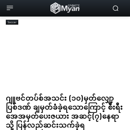
Soccer
ဂျူဗင်တပ်စ်အသင်း (၁၀)မှတ်လျှော့
ပြစ်ဒဏ် ချမှတ်ခံခဲ့ရသောကြောင့် စီးရီး
အေအမှတ်ပေးဇယား အဆင့်(၇)နေရာ
သို့ ပြန်လည်ဆင်းသက်ခဲ့ရ