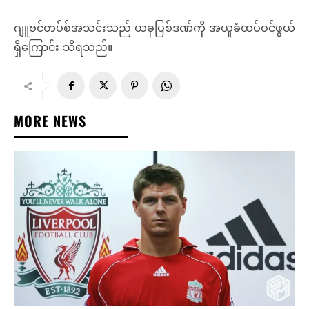
ဂျူဗင်တပ်စ်အသင်းသည် ယခုပြစ်ဒဏ်ကို အယူခံထပ်ဝင်ဖွယ်
ရှိကြောင်း သိရသည်။
MORE NEWS