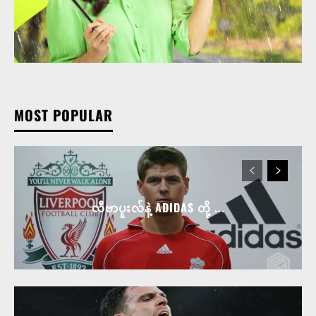
MOST POPULAR
လီဗာပူးလ်နဲ့ ADIDAS တို့ ...