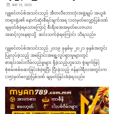
MAY 23, 2023
ဂျူဗင်တပ်စ်အသင်းသည် အီတလီဘောလုံးအဖွဲ့ချုပ် အယူခံ
တရားရုံး၏ နောက်ဆုံးစီရင်ချက်အရ (၁၀)မှတ်လျှော့ပြစ်ဒဏ်
ချမှတ်ခံခဲ့ရသောကြောင့် စီးရီးအေအမှတ်ပေးဇယား
အဆင့်(၇)နေရာသို့ ဆင်းသက်ခဲ့ရကြောင်း သိရသည်။
ဂျူဗင်တပ်စ်အသင်းသည် ၂၀၁၉ ခုနှစ်မှ ၂၀၂၁ ခုနှစ်အတွင်း
ပြုလုပ်ခဲ့သည့် အပြောင်းအရွှေ့လှုပ်ရှားမှုများတွင်
စာရင်းအင်းလိမ်လည်မှုများ ရှိခဲ့သည့်ဟူသော စွဲချက်ဖြင့်
စုံစမ်းစစ်ဆေးခြင်းခံခဲ့ရပြီး ပြီးခဲ့သည့် ဇန်နဝါရီလအတွင်းက
(၁၅)မှတ်လျှော့ပြစ်ဒဏ် ချမှတ်ခြင်းခံခဲ့ရသည်။