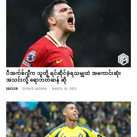
ပီအက်စ်ဂျီက သူတို့ ရင်ဆိုင်ခဲ့ရသမျှထဲ အကောင်းဆုံး
အသင်းလို့ ရောဘတ်ဆန် ဆို
SOCCER
SPORTS AUTHOR
-
MARCH 10, 2025