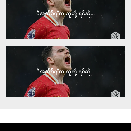
ပီအက်စ်ဂျီက သူတို့ ရင်ဆို...
ပီအက်စ်ဂျီက သူတို့ ရင်ဆို...