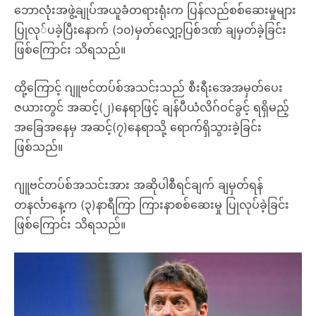
ဘောလုံးအဖွဲ့ချုပ်အယူခံတရားရုံးက ပြန်လည်စစ်ဆေးမှုများ
ပြုလု်ပခဲ့ပြီးနောက် (၁၀)မှတ်လျှော့ပြစ်ဒဏ် ချမှတ်ခဲ့ခြင်း
ဖြစ်ကြောင်း သိရသည်။
ထို့ကြောင့် ဂျူဗင်တပ်စ်အသင်းသည် စီးရီးအေအမှတ်ပေး
ဇယားတွင် အဆင့်(၂)နေရာဖြင့် ချန်ပီယံလိဂ်ဝင်ခွင့် ရရှိမည့်
အခြေအနေမှ အဆင့်(၇)နေရာသို့ ရောက်ရှိသွားခဲ့ခြင်း
ဖြစ်သည်။
ဂျူဗင်တပ်စ်အသင်းအား အဆိုပါစီရင်ချက် ချမှတ်ရန်
တနင်္လာနေ့က (၃)နာရီကြာ ကြားနာစစ်ဆေးမှု ပြုလုပ်ခဲ့ခြင်း
ဖြစ်ကြောင်း သိရသည်။