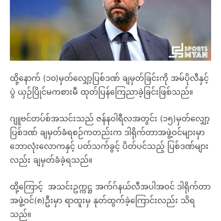
ထို့နောက် (၁၀)မှတ်လျှော့ပြစ်ဒဏ် ချမှတ်ခြင်းကို အမ်ပိုလီနှင့်
ပွဲ ယှဉ်ပြိုင်မကစားမီ ထုတ်ပြန်ကြေညာခဲ့ခြင်းဖြစ်သည်။
ဂျူဗင်တပ်စ်အသင်းသည် ဇန်နဝါရီလအတွင်း (၁၅)မှတ်လျှော့
ပြစ်ဒဏ် ချမှတ်ခံရစဉ်ကတည်းက ဒါရိုက်တာအဖွဲ့ဝင်များမှာ
ဘောလုံးလောကနှင့် ပတ်သက်ခွင့် ပိတ်ပင်သည့် ပြစ်ဒဏ်များ
လည်း ချမှတ်ခံခဲ့ရသည်။
ထို့ကြောင့် အသင်းဥက္ကဋ္ဌ အက်ဂ်နယ်လီအပါအဝင် ဒါရိုက်တာ
အဖွဲ့ဝင်(၈)ဦးမှာ ရာထူးမှ နုတ်ထွက်ခဲ့ကြောင်းလည်း သိရ
သည်။