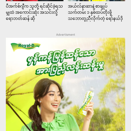
ပီအက်စ်ဂျီက သူတို့ ရင်ဆိုင်ခဲ့ရသ
အယ်လ်နာဆာနဲ့ စာချုပ်
မျှထဲ အကောင်းဆုံး အသင်းလို့
သက်တမ်း ၁ နှစ်ထပ်တိုးဖို့
ရောဘတ်ဆန် ဆို
သဘောတူညီလိုက်တဲ့ ရော်နယ်ဒို
Advertisment