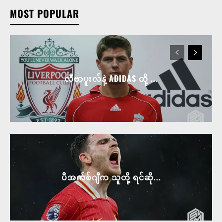
MOST POPULAR
လီဗာပူးလ်နဲ့ ADIDAS တို့ ...
ပီအက်စ်ဂျီက သူတို့ ရင်ဆို...