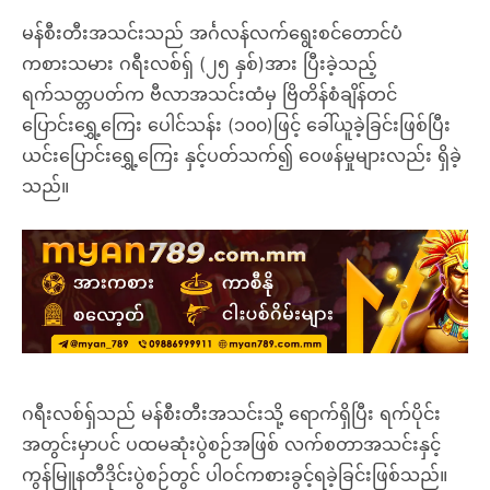
မန်စီးတီးအသင်းသည် အင်္ဂလန်လက်ရွေးစင်တောင်ပံ
ကစားသမား ဂရီးလစ်ရှ် (၂၅ နှစ်)အား ပြီးခဲ့သည့်
ရက်သတ္တပတ်က ဗီလာအသင်းထံမှ ဗြိတိန်စံချိန်တင်
ပြောင်းရွှေ့ကြေး ပေါင်သန်း (၁၀၀)ဖြင့် ခေါ်ယူခဲ့ခြင်းဖြစ်ပြီး
ယင်းပြောင်းရွှေ့ကြေး နှင့်ပတ်သက်၍ ဝေဖန်မှုများလည်း ရှိခဲ့
သည်။
ဂရီးလစ်ရှ်သည် မန်စီးတီးအသင်းသို့ ရောက်ရှိပြီး ရက်ပိုင်း
အတွင်းမှာပင် ပထမဆုံးပွဲစဉ်အဖြစ် လက်စတာအသင်းနှင့်
ကွန်မြူနတီဒိုင်းပွဲစဉ်တွင် ပါဝင်ကစားခွင့်ရခဲ့ခြင်းဖြစ်သည်။