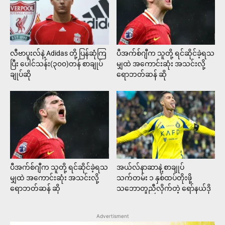
လီဗာပူးလ်နဲ့ Adidas တို့ ပြန်ဆုံကြ
ပီအက်စ်ဂျီက သူတို့ ရင်ဆိုင်ခဲ့ရသ
ပြီး ပေါင်သန်း(၃၀၀)တန် စာချုပ်
မျှထဲ အကောင်းဆုံး အသင်းလို့
ချုပ်ဆို
ရောဘတ်ဆန် ဆို
ပီအက်စ်ဂျီက သူတို့ ရင်ဆိုင်ခဲ့ရသ
အယ်လ်နာဆာနဲ့ စာချုပ်
မျှထဲ အကောင်းဆုံး အသင်းလို့
သက်တမ်း ၁ နှစ်ထပ်တိုးဖို့
ရောဘတ်ဆန် ဆို
သဘောတူညီလိုက်တဲ့ ရော်နယ်ဒို
Advertisment