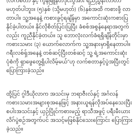
(လက်စတာ နှင့် ကွန်မြူနတီဒိုင်းပွဲအား ရည်ညွှန်းလာတာ
မဟုတ်ပါဘူး။ (၅)နှစ် (သို့မဟုတ်) (၆)နှစ်အထိ ကစားဖို့ လာ
တာပါ။ သူ့အနေနဲ့ ကစားခွင့်ရချိန်မှာ အကောင်းဆုံးကစားပြ
နိုင်ခဲ့ပါတယ်။ နိုင်လိုစိတ်ပြင်းပြပြီး ခံစစ်အစွန်နေရာအတွက်
လည်း ကူညီနိုင်ခဲ့တယ်။ သူ ဘောလုံးလက်ခံရရှိချိန်တိုင်းမှာ
ကစားသမား (၃) ယောက်လောက်က သူ့အနားမှာရှိနေတာပါ။
ဂရီးလစ်ရှ်အနေနဲ့ တစ်ဆင့်ပြီးတစ်ဆင့် သူ့ ရဲ့အကောင်းဆုံး
ပုံစံကို ရှာဖွေတွေ့ရှိပါလိမ့်မယ်”ဟု လက်စတာနှင့်ပွဲအပြီးတွင်
ပြောကြားခဲ့သည်။
ထို့ပြင် ဂွါဒီယိုလာက အသင်းမှ ဘရာဇီးလ်နှင့် အင်္ဂလန်
ကစားသမားအများစုအနေဖြင့် အနားယူရန်လိုအပ်နေသေးပြီး
စပါးအသင်းနှင့် ယှဉ်ပြိုင်ကစားမည့် ရာသီအဖွင့် ပရီးမီးယား
လိဂ်ပွဲစဉ်အတွက်ပင် အသင့်မဖြစ်နိုင်သေးကြောင်း ပြောကြား
ခဲ့သည်။