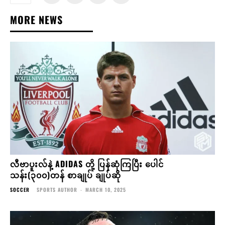
MORE NEWS
လီဗာပူးလ်နဲ့ ADIDAS တို့ ပြန်ဆုံကြပြီး ပေါင်
သန်း(၃၀၀)တန် စာချုပ် ချုပ်ဆို
SOCCER
SPORTS AUTHOR
-
MARCH 10, 2025