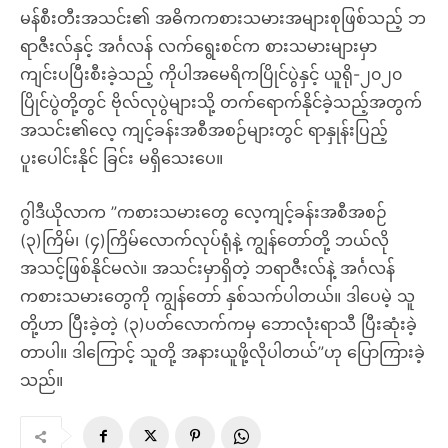
မန်စီးတီးအသင်း၏ အဓိကကစားသမားအများစုဖြစ်သည့် ဘ
ရာဇီးလ်နှင့် အင်္ဂလန် လက်ရွေးစင်က စားသမားများမှာ
ကျင်းပပြီးစီးခဲ့သည့် ကိုပါအမေရိကပြိုင်ပွဲနှင့် ယူရို-၂၀၂၀
ပြိုင်ပွဲတို့တွင် ဗိုလ်လုပွဲများသို့ တက်ရောက်နိုင်ခဲ့သည့်အတွက်
အသင်း၏လေ့ ကျင့်ခန်းအစီအစဉ်များတွင် ရာနှုန်းပြည့်
ပူးပေါင်းနိုင် ခြင်း မရှိသေးပေ။
ဂွါဒီယိုလာက ”ကစားသမားတွေ လေ့ကျင့်ခန်းအစီအစဉ်
(၃)ကြိမ်၊ (၄)ကြိမ်လောက်လုပ်ရုံနဲ့ ကျွန်တော်တို့ ဘယ်လို
အသင့်ဖြစ်နိုင်မလဲ။ အသင်းမှာရှိတဲ့ ဘရာဇီးလ်နဲ့ အင်္ဂလန်
ကစားသမားတွေကို ကျွန်တော် နှစ်သက်ပါတယ်။ ဒါပေမဲ့ သူ
တို့ဟာ ပြီးခဲ့တဲ့ (၃)ပတ်လောက်ကမှ ဘောလုံးရာသီ ပြီးဆုံးခဲ့
တာပါ။ ဒါကြောင့် သူတို့ အနားယူဖို့လိုပါတယ်”ဟု ပြောကြားခဲ့
သည်။