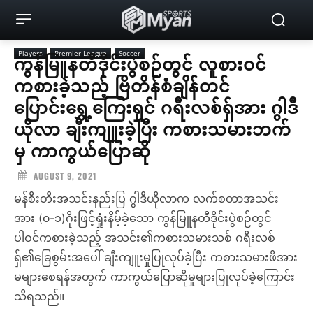
Players
Premier League
Soccer
ကွန်မြူနတီဒိုင်းပွဲစဉ်တွင် လူစားဝင်
ကစားခဲ့သည့် ဗြိတိန်စံချိန်တင်
ပြောင်းရွှေ့ကြေးရှင် ဂရီးလစ်ရှ်အား ဂွါဒီ
ယိုလာ ချီးကျူးခဲ့ပြီး ကစားသမားဘက်
မှ ကာကွယ်ပြောဆို
AUGUST 9, 2021
မန်စီးတီးအသင်းနည်းပြ ဂွါဒီယိုလာက လက်စတာအသင်း
အား (၀-၁)ဂိုးဖြင့်ရှုံးနိမ့်ခဲ့သော ကွန်မြူနတီဒိုင်းပွဲစဉ်တွင်
ပါဝင်ကစားခဲ့သည့် အသင်း၏ကစားသမားသစ် ဂရီးလစ်
ရှ်၏ခြေစွမ်းအပေါ် ချီးကျူးမှုပြုလုပ်ခဲ့ပြီး ကစားသမားဖိအား
မများစေရန်အတွက် ကာကွယ်ပြောဆိုမှုများပြုလုပ်ခဲ့ကြောင်း
သိရသည်။