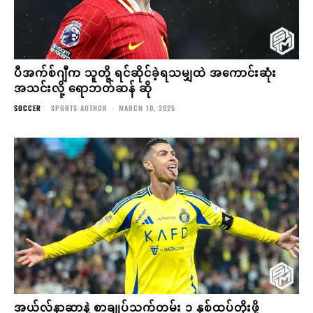
ပီအက်စ်ဂျီက သူတို့ ရင်ဆိုင်ခဲ့ရသမျှထဲ အကောင်းဆုံး
အသင်းလို့ ရောဘတ်ဆန် ဆို
SOCCER
SPORTS AUTHOR
-
MARCH 10, 2025
အယ်လ်နာဆာနဲ့ စာချုပ်သက်တမ်း ၁ နှစ်ထပ်တိုးဖို့