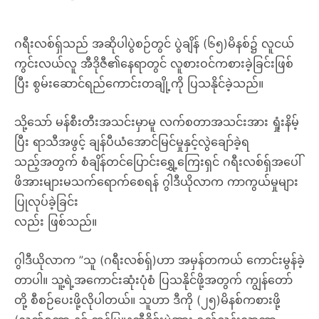
ဂရီးလစ်ရှ်သည် အဆိုပါပွဲစဉ်တွင် ပွဲချိန် (၆၅)မိနစ်၌ လူငယ်
ကွင်းလယ်လူ အီဒိုဇီ၏နေရာတွင် လူစားဝင်ကစားခဲ့ခြင်းဖြစ်
ပြီး စွမ်းဆောင်ရည်ကောင်းတချို့ကို ပြသနိုင်ခဲ့သည်။
သို့သော် မန်စီးတီးအသင်းမှာမူ လက်စတာအသင်းအား ရှုံးနိမ့်
ပြီး ရာသီအဖွင့် ချန်ပီယံအောင်မြင်မှုနှင့်လွဲချော်ခဲ့ရ
သည့်အတွက် စံချိန်တင်ပြောင်းရွှေ့ကြေးရှင် ဂရီးလစ်ရှ်အပေါ်
ဖိအားများမသက်ရောက်စေရန် ဂွါဒီယိုလာက ကာကွယ်မှုများ
ပြုလုပ်ခဲ့ခြင်း
လည်း ဖြစ်သည်။
ဂွါဒီယိုလာက ”သူ (ဂရီးလစ်ရှ်)ဟာ အမှန်တကယ် ကောင်းမွန်ခဲ့
တာပါ။ သူ့ရဲ့အကောင်းဆုံးပုံစံ ပြသနိုင်ဖို့အတွက် ကျွန်တော်
တို့ စီစဉ်ပေးဖို့လိုပါတယ်။ သူဟာ ဒီကို (၂၅)မိနစ်ကစားဖို့