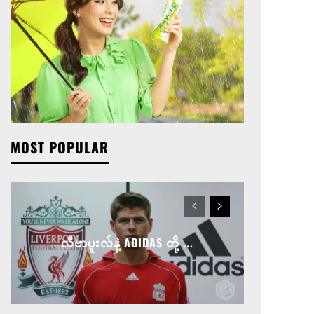
MOST POPULAR
လီဗာပူးလ်နဲ့ ADIDAS တို့ ...