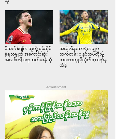
ဆို
ပီအက်စ်ဂျီက သူတို့ ရင်ဆိုင်
အယ်လ်နာဆာနဲ့ စာချုပ်
ခဲ့ရသမျှထဲ အကောင်းဆုံး
သက်တမ်း ၁ နှစ်ထပ်တိုးဖို့
အသင်းလို့ ရောဘတ်ဆန် ဆို
သဘောတူညီလိုက်တဲ့ ရော်န
ယ်ဒို
Advertisment