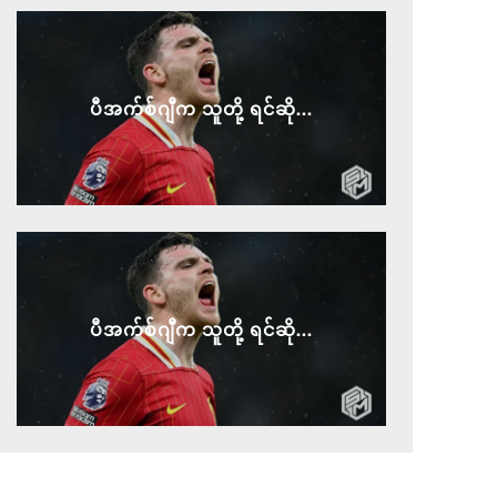
ပီအက်စ်ဂျီက သူတို့ ရင်ဆို...
ပီအက်စ်ဂျီက သူတို့ ရင်ဆို...