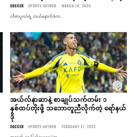
SOCCER
SPORTS AUTHOR
-
MARCH 10, 2025
လီဗာပူးလ်ရဲ့ ဘယ်နောက်ခံက...
အယ်လ်နာဆာနဲ့ စာချုပ်သက်တမ်း ၁
နှစ်ထပ်တိုးဖို့ သဘောတူညီလိုက်တဲ့ ရော်နယ်
ဒို
SOCCER
SPORTS AUTHOR
-
FEBRUARY 11, 2025
အသက်-၄၀ ပြည့်မွေးနေ့ပွဲက...