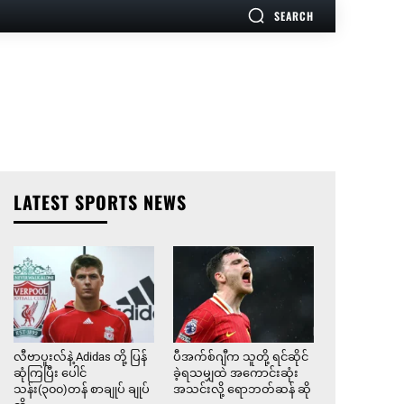
SEARCH
LATEST SPORTS NEWS
လီဗာပူးလ်နဲ့ Adidas တို့ ပြန်
ပီအက်စ်ဂျီက သူတို့ ရင်ဆိုင်
ဆုံကြပြီး ပေါင်
ခဲ့ရသမျှထဲ အကောင်းဆုံး
သန်း(၃၀၀)တန် စာချုပ် ချုပ်
အသင်းလို့ ရောဘတ်ဆန် ဆို