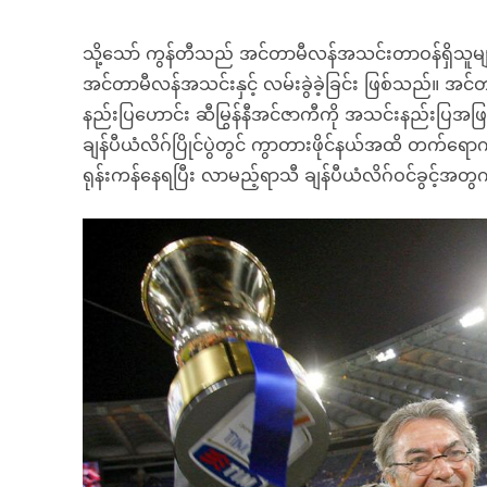
သို့သော် ကွန်တီသည် အင်တာမီလန်အသင်းတာဝန်ရှိသူမျာ
အင်တာမီလန်အသင်းနှင့် လမ်းခွဲခဲ့ခြင်း ဖြစ်သည်။ အင်
နည်းပြဟောင်း ဆီမြွန်နီအင်ဇာကီကို အသင်းနည်းပြအ
ချန်ပီယံလိဂ်ပြိုင်ပွဲတွင် ကွာတားဖိုင်နယ်အထိ တက်ရ
ရုန်းကန်နေရပြီး လာမည့်ရာသီ ချန်ပီယံလိဂ်ဝင်ခွင့်အ