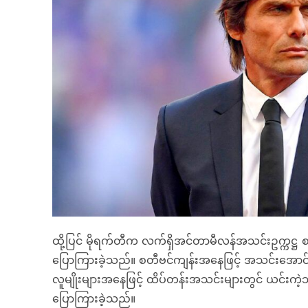
ထို့ပြင် မိုရက်တီက လက်ရှိအင်တာမီလန်အသင်းဥက္ကဋ္ဌ 
ပြောကြားခဲ့သည်။ စတီဗင်ကျန်းအနေဖြင့် အသင်းအောင်မြင်မ
လူမျိုးများအနေဖြင့် ထိပ်တန်းအသင်းများတွင် ယင်းကဲ့သို့ 
ပြောကြားခဲ့သည်။