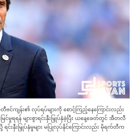
စတီဗင်ကျန်း၏ လုပ်ရပ်များကို စောင့်ကြည့်နေကြောင်းလည်း
ှုရရန် များစွာရင်းနှီးမြှုပ်နှံခဲ့ပြီး ယနေ့ခေတ်တွင် အီတလီ
ရင်းနှီးမြှုပ်နှံမှုများ မပြုလုပ်နိုင်ကြောင်းလည်း မိုရက်တီက