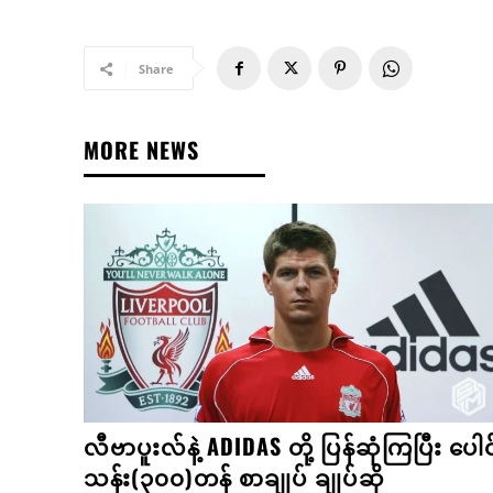
Share
MORE NEWS
လီဗာပူးလ်နဲ့ ADIDAS တို့ ပြန်ဆုံကြပြီး ပေါင
သန်း(၃၀၀)တန် စာချုပ် ချုပ်ဆို