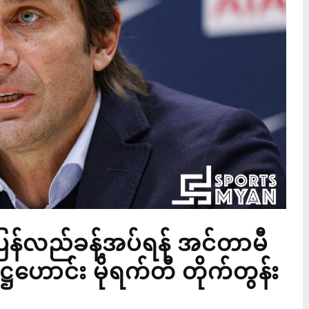
ပြန်လည်ခန့်အပ်ရန် အင်တာမီ
ဌဟောင်း မိုရက်တီ တိုက်တွန်း