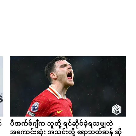
်
ပီအက်စ်ဂျီက သူတို့ ရင်ဆိုင်ခဲ့ရသမျှထဲ
အကောင်းဆုံး အသင်းလို့ ရောဘတ်ဆန် ဆို