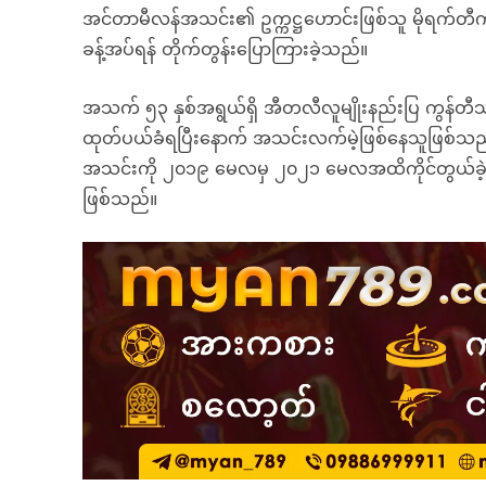
အင်တာမီလန်အသင်း၏ ဥက္ကဋ္ဌဟောင်းဖြစ်သူ မိုရက်တီ
ခန့်အပ်ရန် တိုက်တွန်းပြောကြားခဲ့သည်။
အသက် ၅၃ နှစ်အရွယ်ရှိ အီတလီလူမျိုးနည်းပြ ကွန်
ထုတ်ပယ်ခံရပြီးနောက် အသင်းလက်မဲ့ဖြစ်နေသူဖြစ်သည
အသင်းကို ၂၀၁၉ မေလမှ ၂၀၂၁ မေလအထိကိုင်တွယ်ခဲ့ပြီ
ဖြစ်သည်။