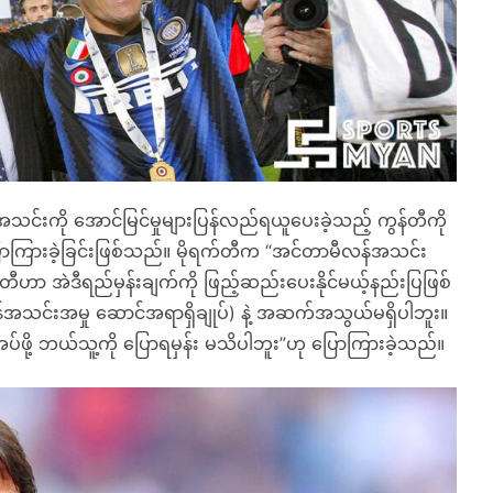
သင်းကို အောင်မြင်မှုများပြန်လည်ရယူပေးခဲ့သည့် ကွန်တီကို
ြောကြားခဲ့ခြင်းဖြစ်သည်။ မိုရက်တီက “အင်တာမီလန်အသင်း
်တီဟာ အဲဒီရည်မှန်းချက်ကို ဖြည့်ဆည်းပေးနိုင်မယ့်နည်းပြဖြစ်
အသင်းအမှု ဆောင်အရာရှိချုပ်) နဲ့ အဆက်အသွယ်မရှိပါဘူး။
ပ်ဖို့ ဘယ်သူ့ကို ပြောရမှန်း မသိပါဘူး”ဟု ပြောကြားခဲ့သည်။