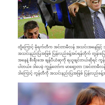
ထို့ကြောင့် မိုရက်တီက အင်တာမီလန် အသင်းအနေဖြင့် အ
အသင်းနည်းပြအဖြစ် ပြန်လည်ခန့်အပ်ရန်တိုက် တွန်းပ
အနေနဲ့ စီးရီးအေ ချန်ပီယံဆုကို ရယူချင်တယ်ဆိုရင် ကွန
ပါတယ်။ ဒါပေမဲ့ ကျွန်တော်က မာရော့တာ (အင်တာမီလန်
ဒါကြောင့် ကွန်တီကို အသင်းနည်းပြအဖြစ် ပြန်လည်ခန့်အ