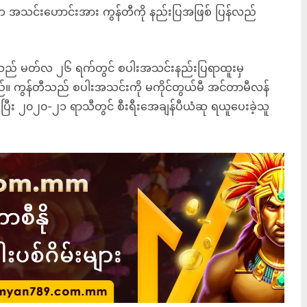
က အသင်းဟောင်းအား ကွန်တီကို နည်းပြအဖြစ် ပြန်လည်
တီသည် မတ်လ ၂၆ ရက်တွင် စပါးအသင်းနည်းပြရာထူးမှ
်။ ကွန်တီသည် စပါးအသင်းကို မကိုင်တွယ်မီ အင်တာမီလန်
း ၂၀၂၀-၂၁ ရာသီတွင် စီးရီးအေချန်ပီယံဆု ရယူပေးခဲ့သူ