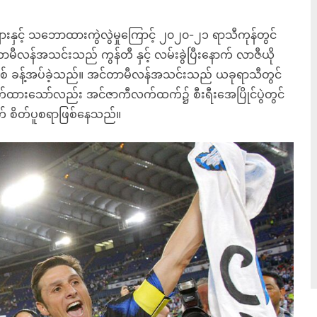
းနှင့် သဘောထားကွဲလွဲမှုကြောင့် ၂၀၂၀-၂၁ ရာသီကုန်တွင်
တာမီလန်အသင်းသည် ကွန်တီ နှင့် လမ်းခွဲပြီးနောက် လာဇီယို
ဖြစ် ခန့်အပ်ခဲ့သည်။ အင်တာမီလန်အသင်းသည် ယခုရာသီတွင်
ောက်ထားသော်လည်း အင်ဇာကီလက်ထက်၌ စီးရီးအေပြိုင်ပွဲတွင်
တွက် စိတ်ပူစရာဖြစ်နေသည်။