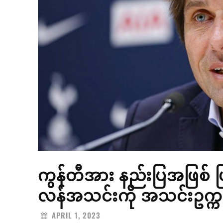
ကွန်တီအား နည်းပြအဖြစ် 
လန်အသင်းကို အသင်းဥက္ကဋ္
APRIL 1, 2023