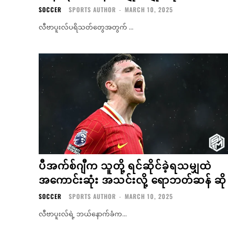
SOCCER
SPORTS AUTHOR
-
MARCH 10, 2025
လီဗာပူးလ်ပရိသတ်တွေအတွက် ...
ပီအက်စ်ဂျီက သူတို့ ရင်ဆိုင်ခဲ့ရသမျှထဲ
အကောင်းဆုံး အသင်းလို့ ရောဘတ်ဆန် ဆို
SOCCER
SPORTS AUTHOR
-
MARCH 10, 2025
လီဗာပူးလ်ရဲ့ ဘယ်နောက်ခံက...