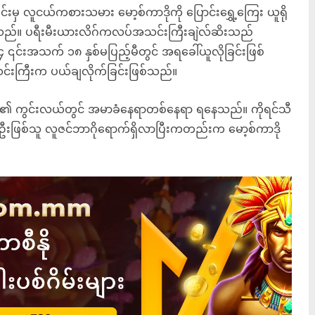
 လူငယ်ကစားသမား မော့စ်ကာဒိုကို ပြောင်းရွှေ့ကြေး ယူရို
ဲ့ရသည်။ ပရီးမီးယားလိဂ်ကလပ်အသင်းကြီးချဲလ်ဆိးသည်
၎င်းအသက် ၁၈ နှစ်မပြည့်မီတွင် အရခေါ်ယူလိုခြင်းဖြစ်
သင်းကြီးက ပယ်ချလိုက်ခြင်းဖြစ်သည်။
င်း၏ ကွင်းလယ်တွင် အမာခံနေရာတစ်နေရာ ရနေသည်။ ကိုရင်သီ
စ်ဦးဖြစ်သူ လူဇင်ဘာဂိုရောက်ရှိလာပြီးကတည်းက မော့စ်ကာဒို