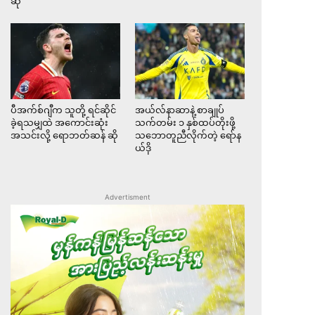
ဆို
ပီအက်စ်ဂျီက သူတို့ ရင်ဆိုင်
အယ်လ်နာဆာနဲ့ စာချုပ်
ခဲ့ရသမျှထဲ အကောင်းဆုံး
သက်တမ်း ၁ နှစ်ထပ်တိုးဖို့
အသင်းလို့ ရောဘတ်ဆန် ဆို
သဘောတူညီလိုက်တဲ့ ရော်န
ယ်ဒို
Advertisment