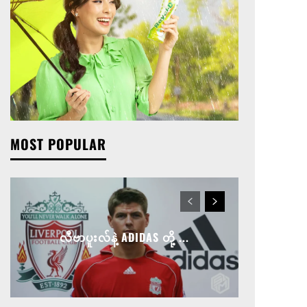
MOST POPULAR
လီဗာပူးလ်နဲ့ ADIDAS တို့ ...