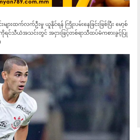
ျားထက်လက်ဦးမှု ယူနိုင်ရန် ကြိုးပမ်းနေခြင်းဖြစ်ပြီး မော့စ်
 ကိုရင်သီယံအသင်းတွင် အငှားဖြင့်တစ်ရာသီထပ်မံကစားခွင့်ပြု
။