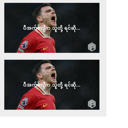
ပီအက်စ်ဂျီက သူတို့ ရင်ဆို...
ပီအက်စ်ဂျီက သူတို့ ရင်ဆို...