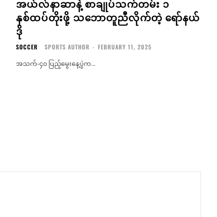
အယ်လ်နာဆာနဲ့ စာချုပ်သက်တမ်း ၁
နှစ်ထပ်တိုးဖို့ သဘောတူညီလိုက်တဲ့ ရော်နယ်
ဒို
SOCCER
SPORTS AUTHOR
-
FEBRUARY 11, 2025
အသက်-၄၀ ပြည့်မွေးနေ့ပွဲက...