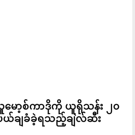
မော့စ်ကာဒိုကို ယူရိုသန်း ၂၀
ယ်ချခံခဲ့ရသည့်ချဲလ်ဆီး