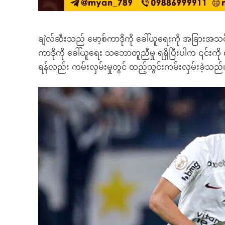
ချဲလ်ဆီးသည် မော့စ်ကာဒိုကို ခေါ်ယူရေးကို အခြားအသင်းမ
ကာဒိုကို ခေါ်ယူရေး သဘောတူညီမှု ရရှိပြီးပါက ၎င်းကို
ရန်လည်း ကမ်းလှမ်းမှုတွင် ထည့်သွင်းကမ်းလှမ်းခဲ့သည်