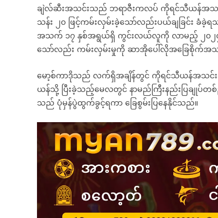
ချဲလ်ဆီးအသင်းသည် ဘရာဇီးကလပ် ကိုရင်သီယန်အသင်းမှ
သန်း ၂၀ ဖြင့်ကမ်းလှမ်းခဲ့သော်လည်းပယ်ချခြင်း ခံခ
အသက် ၁၇ နှစ်အရွယ်ရှိ ကွင်းလယ်လူကို လာမည့် ၂၀၂၄ 
သော်လည်း ကမ်းလှမ်းမှုကို ဆာအိုပေါ်လိုအခြေစိုက်အ
မော့စ်ကာဒိုသည် လက်ရှိအချိန်တွင် ကိုရင်သီယန်အသ
ယန်သို့ ပြီးခဲ့သည့်မေလတွင် နာမည်ကြီးနည်းပြချုပ်တ
သည် ပုံမှန်ပွဲထွက်ခွင့်ရကာ ခြေစွမ်းပြနေနိုင်သည်။