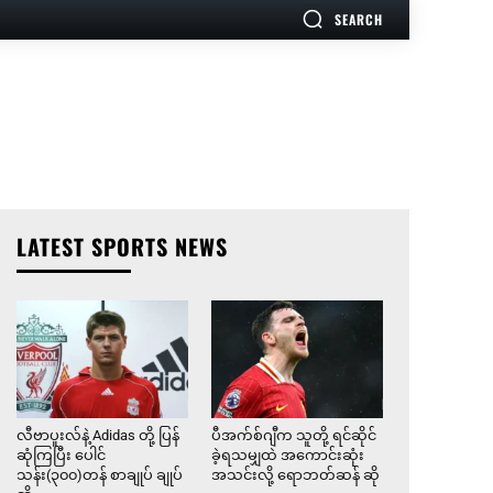
SEARCH
LATEST SPORTS NEWS
လီဗာပူးလ်နဲ့ Adidas တို့ ပြန်
ပီအက်စ်ဂျီက သူတို့ ရင်ဆိုင်
ဆုံကြပြီး ပေါင်
ခဲ့ရသမျှထဲ အကောင်းဆုံး
သန်း(၃၀၀)တန် စာချုပ် ချုပ်
အသင်းလို့ ရောဘတ်ဆန် ဆို