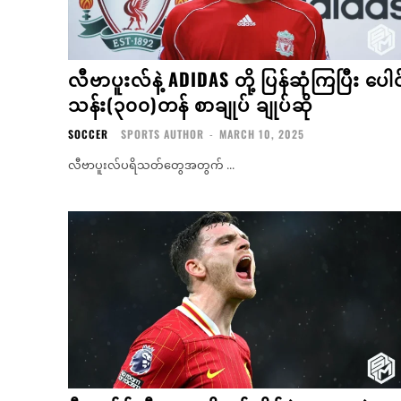
လီဗာပူးလ်နဲ့ ADIDAS တို့ ပြန်ဆုံကြပြီး ပေါင
သန်း(၃၀၀)တန် စာချုပ် ချုပ်ဆို
SOCCER
SPORTS AUTHOR
-
MARCH 10, 2025
လီဗာပူးလ်ပရိသတ်တွေအတွက် ...