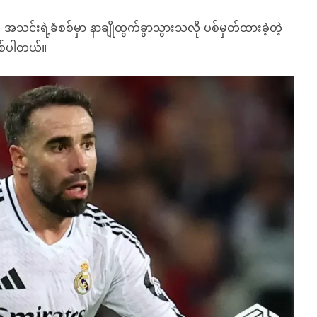
်းရဲ့ခံစစ်မှာ နာချိုထွက်ခွာသွားသလို ပစ်မှတ်ထားခဲ့တဲ့
ြစ်ပါတယ်။