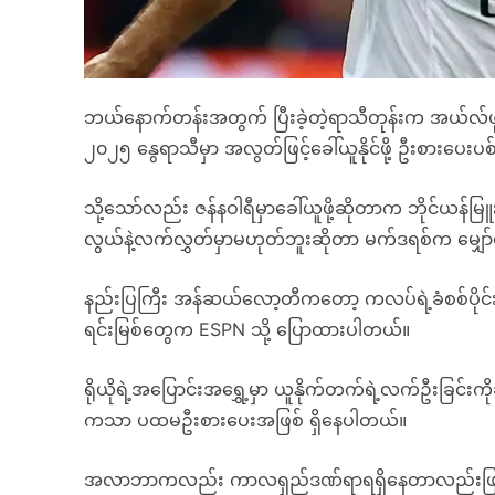
ဘယ်နောက်တန်းအတွက် ပြီးခဲ့တဲ့ရာသီတုန်းက အယ်လ်ဖုန်ဆ
၂၀၂၅ နွေရာသီမှာ အလွတ်ဖြင့်ခေါ်ယူနိုင်ဖို့ ဦးစားပေး
သို့သော်လည်း ဇန်နဝါရီမှာခေါ်ယူဖို့ဆိုတာက ဘိုင်ယန်မြ
လွယ်နဲ့လက်လွှတ်မှာမဟုတ်ဘူးဆိုတာ မက်ဒရစ်က မျှော်
နည်းပြကြီး အန်ဆယ်လော့တီကတော့ ကလပ်ရဲ့ခံစစ်ပိုင်
ရင်းမြစ်တွေက ESPN သို့ ပြောထားပါတယ်။
ရိုယိုရဲ့အပြောင်းအရွှေ့မှာ ယူနိုက်တက်ရဲ့လက်ဦးခြင်းကိုခံ
ကသာ ပထမဦးစားပေးအဖြစ် ရှိနေပါတယ်။
အလာဘာကလည်း ကာလရှည်ဒဏ်ရာရရှိနေတာလည်းဖြစ်ပါ