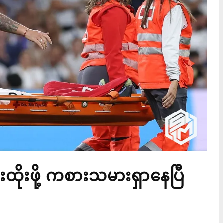
ိုးဖို့ ကစားသမားရှာနေပြီ