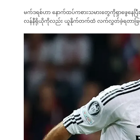
မက်ဒရစ်ဟာ နောက်ထပ်ကစားသမားတွေကိုရှာဖွေနေပြီး အသင
လန်နီရိုယိုကိုလည်း ယူနိုက်တက်ထံ လက်လွှတ်ခဲ့ရတာဖ