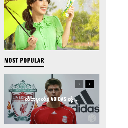
MOST POPULAR
လီဗာပူးလ်နဲ့ ADIDAS တို့ ...