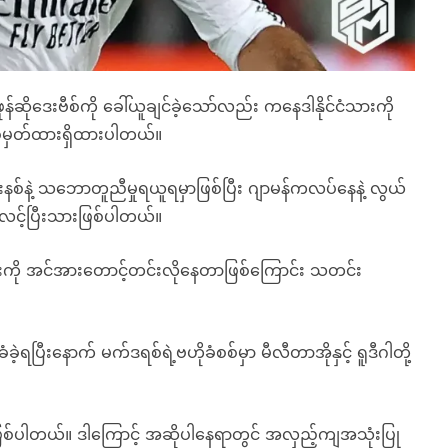
ိုဒေးဗီစ်ကို ခေါ်ယူချင်ခဲ့သော်လည်း ကနေဒါနိုင်ငံသားကို
ပစ်မှတ်ထားရှိထားပါတယ်။
ူးနစ်နဲ့ သဘောတူညီမှုရယူရမှာဖြစ်ပြီး ဂျာမန်ကလပ်နေနဲ့ လွယ်
လင့်ပြီးသားဖြစ်ပါတယ်။
းကို အင်အားတောင့်တင်းလိုနေတာဖြစ်ကြောင်း သတင်း
ခဲ့ရပြီးနောက် မက်ဒရစ်ရဲ့ဗဟိုခံစစ်မှာ မီလီတာအိုနှင့် ရူဒီဂါတို့
တယ်။ ဒါကြောင့် အဆိုပါနေရာတွင် အလှည့်ကျအသုံးပြု