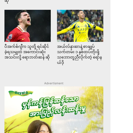
ဆို
ပီအက်စ်ဂျီက သူတို့ ရင်ဆိုင်
အယ်လ်နာဆာနဲ့ စာချုပ်
ခဲ့ရသမျှထဲ အကောင်းဆုံး
သက်တမ်း ၁ နှစ်ထပ်တိုးဖို့
အသင်းလို့ ရောဘတ်ဆန် ဆို
သဘောတူညီလိုက်တဲ့ ရော်န
ယ်ဒို
Advertisment