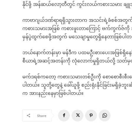
နိုင်ဖို့ အန်ဆယ်လော့တီတွင် ကွင်းလယ်ကစားသမား ချူအ
ကာဗာဂျယ်ဒဏ်ရာရရှိသွားတာက အသင်းရဲ့ခံစစ်အတွက် 
ကစားသမားအဖြစ် ကစားဖူးတာကြောင့် ဗက်ကွက်ဇ်ကို အ
မှန်ပွဲထွက်စေဖို့အတွက် မသေချာမှုတွေရှိနေတာဖြစ်ပါ
ဘယ်နောက်တန်းမှာ မန်ဒီက ပထမဦးစားပေးအဖြစ်ရှိနေပ
စီယာရဲ့အဆင့်အတန်းကို လုံလောက်မှုရှိတယ်လို့ သတ်မ
မက်ဒရစ်ကတော့ ကစားသမားတစ်ဦးကို စောစောစီးစီးခေါ်ယ
ပါတယ်။ သူတို့တွေနဲ့ ခေါ်ယူဖို့ စည်းရုံးနိုင်ခြင်းမရှိခဲ့ဘူ
က အားနည်းနေမှာဖြစ်ပါတယ်။
Share