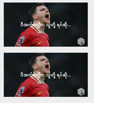
ပီအက်စ်ဂျီက သူတို့ ရင်ဆို...
ပီအက်စ်ဂျီက သူတို့ ရင်ဆို...