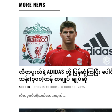
MORE NEWS
လီဗာပူးလ်နဲ့ ADIDAS တို့ ပြန်ဆုံကြပြီး ပေါင
သန်း(၃၀၀)တန် စာချုပ် ချုပ်ဆို
SOCCER
SPORTS AUTHOR
-
MARCH 10, 2025
လီဗာပူးလ်ပရိသတ်တွေအတွက် ...