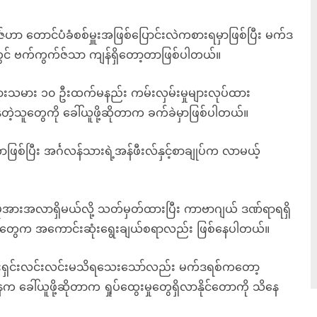
ဇ်ဟာ တောင်ပံခံစစ်မှူးအဖြစ်ပြောင်းလဲကစားရမှာဖြစ်ပြီး မက်ဒ
တွင် ဗက်ကွက်ဇ်သာ ကျန်ရှိတော့တာဖြစ်ပါတယ်။
မား ၁၀ ဦးထက်မနည်း ကမ်းလှမ်းမှုများလုပ်ထား
့သူတွေကို ခေါ်ယူဖို့ဆိုတာက ခက်ခဲမှာဖြစ်ပါတယ်။
စ်ပြီး အင်္ဂလန်သားရဲ့အန်ဖီးလ်နှင့်စာချုပ်က လာမယ့်
ုအားအလာရှိမယ်လို့ သတ်မှတ်ထားပြီး ကာဗာဂျယ် ဒဏ်ရာရရှိ
ုံရှိမှုတွေက အကောင်းဆုံးရွေးချယ်စရာလည်း ဖြစ်နေပါတယ်။
ှင်းရှင်းလင်းလင်းမသိရသေးသော်လည်း မက်ဒရစ်ကတော့
နေက ခေါ်ယူဖို့ဆိုတာက ရှုပ်ထွေးမှုတွေရှိလာနိုင်တောကို သိနေ