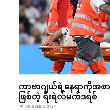
ကာဗာဂျယ်ရဲ့နေရာကိုအစားထ
ဖြစ်တဲ့ ရီးရဲလ်မက်ဒရစ်
OCTOBER 8, 2024