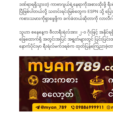
ဒဏ်ရာရရှိသွားတဲ့ ကာဗာဂျယ်ရဲ့နေရာကိုအစားထိုးဖို
ပြီဖြစ်ပါတယ်လို့ သတင်းရင်းမြစ်တွေက ESPN သို့ ပြ
ကစားသမားကိုရှာဖွေဖို့က ခက်ခဲတယ်ဆိုတာကို လာလီဂ
သူဟာ စနေနေ့က ဗီလာရီးရဲလ်အား ၂-၀ ဂိုးဖြင့် အနိုင်ရရှိခဲ
ခြေထောက်ရှိ အတွင်းအပြင် အရွတ်များတွင် ပြင်းပြင်းထန
နောက်ပိုင်းမှာ ရီးရဲလ်မက်ဒရစ်က ထုတ်ပြန်ကြေညာခဲ့