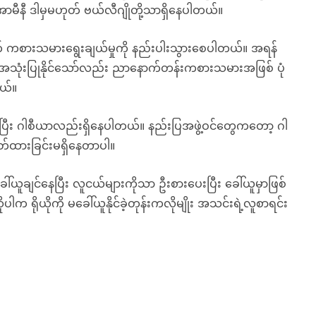
ာမီနီ ဒါမှမဟုတ် ဗယ်လီဂျိုတို့သာရှိနေပါတယ်။
ကစားသမားရွေးချယ်မှုကို နည်းပါးသွားစေပါတယ်။ အရန်
သုံးပြုနိုင်သော်လည်း ညာနောက်တန်းကစားသမားအဖြစ် ပုံ
တယ်။
ြီး ဂါစီယာလည်းရှိနေပါတယ်။ နည်းပြအဖွဲ့ဝင်တွေကတော့ ဂါ
ှတ်ထားခြင်းမရှိနေတာပါ။
ူချင်နေပြီး လူငယ်များကိုသာ ဦးစားပေးပြီး ခေါ်ယူမှာဖြစ်
းဆိုပါက ရိုယိုကို မခေါ်ယူနိုင်ခဲ့တုန်းကလိုမျိုး အသင်းရဲ့လူစာရင်း