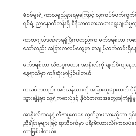
ခံစစ်မှူးရဲ့ ကာလရှည်နားရမှုကြောင့် လူးကပ်စ်ဗက်ကွက်
ရစ်ရဲ့ ညာနောက်တန်းရှိ စီနီယာကစားသမားရွေးချယ်မှု
ကာဗာဂျယ်ဒဏ်ရာရရှိပြီးကတည်းက မက်ဒရစ်ဟာ ကစားသ
သော်လည်း အခြားကလပ်တွေမှာ စာချုပ်သက်တမ်းရှိနေတဲ
မက်ဒရစ်ဟာ လီဗာပူးစတား အာနိုးလ်ကို မျက်စိကျနေတာဖြ
နွေရာသီမှာ ကုန်ဆုံးမှာဖြစ်ပါတယ်။
ကလပ်ကလည်း အင်္ဂလန်သားကို အခြားသူများထက် ပိုမိ
သွားချိန်မှာ သူ့ရဲ့ကစားပုံနှင့် နိုင်ငံတကာအတွေ့အကြ
အာနိုးလ်အနေနဲ့ လီဗာပူးကနေ ထွက်ခွာမလားဆိုတာ ရ
ညှိနှိုင်းမှုများဖြင့် ရာသီဝက်မှာ ပရီးမီးယားလိဂ်ကလပ်
တာဖြစ်ပါတယ်။