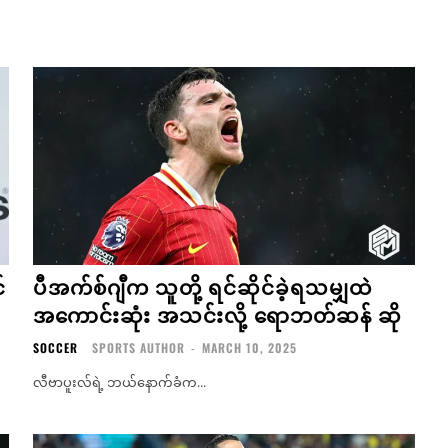
်
ပီအက်စ်ဂျီက သူတို့ ရင်ဆိုင်ခဲ့ရသမျှထဲ
အကောင်းဆုံး အသင်းလို့ ရောဘတ်ဆန် ဆို
SOCCER
SPORTS AUTHOR
-
MARCH 10, 2025
လီဗာပူးလ်ရဲ့ ဘယ်နောက်ခံက...