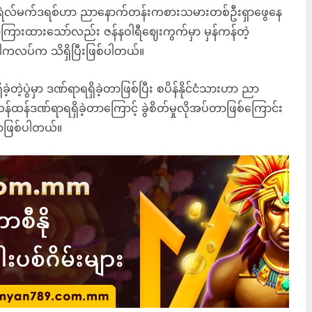
့ ရီးရဲလ်မက်ဒရစ်ဟာ ညာနောက်တန်းကစားသမားတစ်ဦးရှာဖွေနေ
ောကြားထားသော်လည်း ဇန်နဝါရီဈေးကွက်မှာ မှန်ကန်တဲ့
ါကလပ်က သိရှိပြီးဖြစ်ပါတယ်။
့တဲ့ပွဲမှာ ဒဏ်ရာရရှိခဲ့တာဖြစ်ပြီး စပိန်နိုင်ငံသားဟာ ညာ
်ထန်ဒဏ်ရာရရှိခဲ့တာကြောင့် ခွဲစိတ်မှုလိုအပ်တာဖြစ်ကြောင်း
တာဖြစ်ပါတယ်။