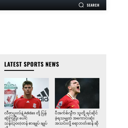
SEARCH
LATEST SPORTS NEWS
လီဗာပူးလ်နဲ့ Adidas တို့ ပြန်
ပီအက်စ်ဂျီက သူတို့ ရင်ဆိုင်
ဆုံကြပြီး ပေါင်
ခဲ့ရသမျှထဲ အကောင်းဆုံး
သန်း(၃၀၀)တန် စာချုပ် ချုပ်
အသင်းလို့ ရောဘတ်ဆန် ဆို