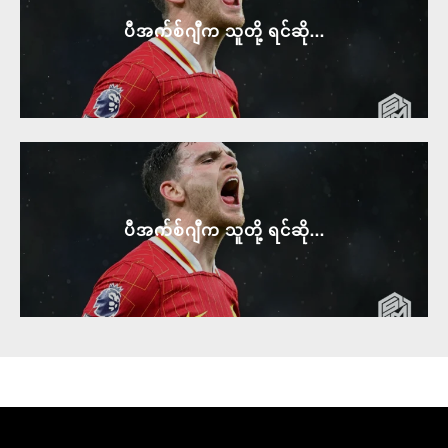
ပီအက်စ်ဂျီက သူတို့ ရင်ဆို...
ပီအက်စ်ဂျီက သူတို့ ရင်ဆို...