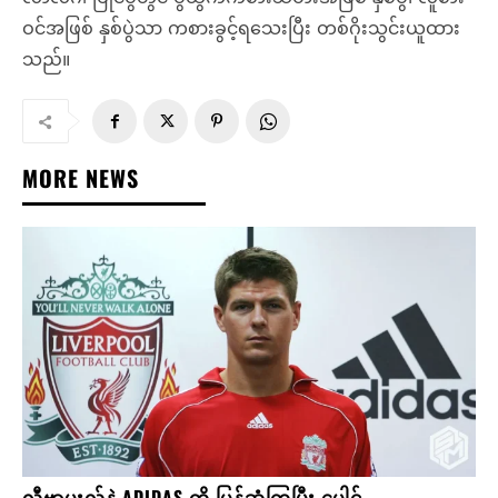
ဝင်အဖြစ် နှစ်ပွဲသာ ကစားခွင့်ရသေးပြီး တစ်ဂိုးသွင်းယူထား
သည်။
MORE NEWS
လီဗာပူးလ်နဲ့ ADIDAS တို့ ပြန်ဆုံကြပြီး ပေါင်