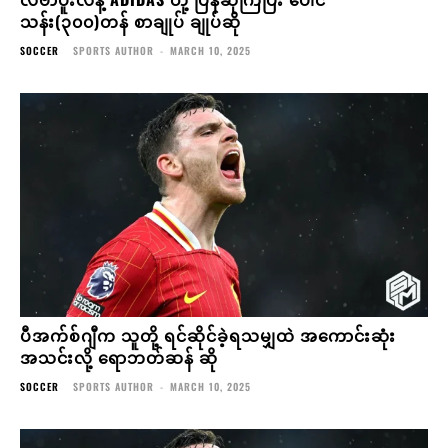
သန်း(၃၀၀)တန် စာချုပ် ချုပ်ဆို
SOCCER
SPORTS AUTHOR
-
MARCH 10, 2025
ပီအက်စ်ဂျီက သူတို့ ရင်ဆိုင်ခဲ့ရသမျှထဲ အကောင်းဆုံး
အသင်းလို့ ရောဘတ်ဆန် ဆို
SOCCER
SPORTS AUTHOR
-
MARCH 10, 2025