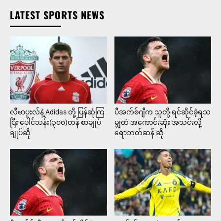
LATEST SPORTS NEWS
လီဗာပူးလ်နဲ့ Adidas တို့ ပြန်ဆုံကြ
ပီအက်စ်ဂျီက သူတို့ ရင်ဆိုင်ခဲ့ရသ
ပြီး ပေါင်သန်း(၃၀၀)တန် စာချုပ်
မျှထဲ အကောင်းဆုံး အသင်းလို့
ချုပ်ဆို
ရောဘတ်ဆန် ဆို