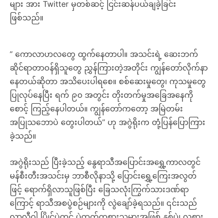
များ အား Twitter မှတစ်ဆင့် ငြင်းဆန်ပယ်ချခဲ့ခြင်း
ဖြစ်သည်။
” ကောလာဟလတွေ ထွက်နေတာပါ။ အသင်းရဲ့ ဆေးဘက်
ဆိုင်ရာတာဝန်ရှိသူတွေ ညွှန်ကြားတဲ့အတိုင်း ကျွန်တော်လိုက်နာ
နေတယ်ဆိုတာ အသိပေးပါရစေ။ စစ်ဆေးမှုတွေ၊ ကုသမှုတွေ
ပြုလုပ်နေပြီး ရက် ၉၀ အတွင်း တိုးတက်မှုအခြေအနေကို
စောင့် ကြည့်နေပါတယ်။ ကျွန်တော်ကတော့ အမြဲတမ်း
အပြုသဘောပဲ တွေးပါတယ်” ဟု အဂွဲရိုးက တုံ့ပြန်ပြောကြား
ခဲ့သည်။
အဂွဲရိုးသည် ပြီးခဲ့သည့် နွေရာသီအပြောင်းအရွှေ့ကာလတွင်
မန်စီးတီးအသင်းမှ ဘာစီလိုနာသို့ ပြောင်းရွှေ့ကြေးအလွတ်
ဖြင့် ရောက်ရှိလာသူဖြစ်ပြီး ခြေသလုံးကြွက်သားဒဏ်ရာ
ကြောင့် ရာသီအစပွဲစဉ်များကို လွဲချော်ခဲ့ရသည်။ ၎င်းသည်
လာလီဂါ ပြိုင်ပွဲတွင် ပွဲထွက်ကစားသမားအဖြစ် နှစ်ပွဲ၊ လူစား