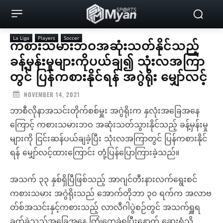
La Liga
Players
Soccer
ကစားသမားဘဝအဆုံးသတ်နိုင်သည့်
ခန့်မှန်းမှုများကိုပယ်ချ၍ သုံးလအကြာ
တွင် ပြန်ကစားနိုင်ရန် အဂွဲရိုး မျှော်လင့်
NOVEMBER 14, 2021
ဘာစီလိုနာအသင်းတိုက်စစ်မှူး အဂွဲရိုးက နှလုံးအခြေအနေ
ကြောင့် ကစားသမားဘဝ အဆုံးသတ်သွားနိုင်သည့် ခန့်မှန်းမှု
များကို ငြင်းဆန်ပယ်ချခဲ့ပြီး သုံးလအကြာတွင် ပြန်ကစားနိုင်
ရန် မျှော်လင့်ထားကြောင်း တုံ့ပြန်ပြောကြားခဲ့သည်။
အသက် ၃၃ နှစ်ရှိပြီဖြစ်သည့် အာဂျင်တီးနားလက်ရွေးစင်
ကစားသမား အဂွဲရိုးသည် အောက်တိုဘာ ၃၀ ရက်က အလာဗ
တ်စ်အသင်းနှင့်ကစားသည့် လာလီဂါပွဲစဉ်တွင် အသက်ရှူရ
ခက်ခဲသည့်အခြေအနေ ကြုံတွေ့ခဲ့ရပြီးနောက် ဆေးရုံသို့