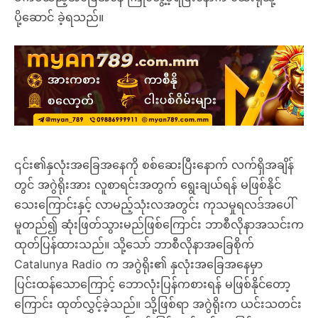
ပို့ဆောင် ခဲ့ရသည်။
၎င်း၏နှလုံးအခြေအနေကို စစ်ဆေးပြီးနောက် လက်ရှိအချိန်
တွင် အဂွဲရိုးအား လူစာရင်းအတွက် ရွေးချယ်ရန် မဖြစ်နိုင်
သေးကြောင်းနှင့် လာမည့်သုံးလအတွင်း ကုသမှုရလဒ်အပေါ်
မူတည်၍ ဆုံးဖြတ်သွားမည်ဖြစ်ကြောင်း ဘာစီလိုနာအသင်းက
ထုတ်ပြန်ထားသည်။ သို့သော် ဘာစီလိုနာအခြေစိုက်
Catalunya Radio က အဂွဲရိုး၏ နှလုံးအခြေအနေမှာ
ပြင်းထန်သောကြောင့် ဘောလုံးပြန်ကစားရန် မဖြစ်နိုင်တော့
ကြောင်း ထုတ်လွှင့်ခဲ့သည်။ သို့ဖြစ်ရာ အဂွဲရိုးက ယင်းသတင်း