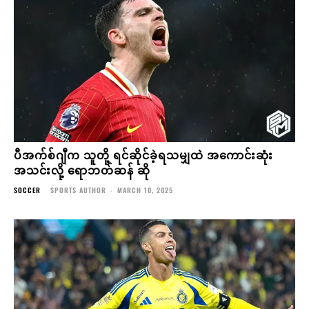
ပီအက်စ်ဂျီက သူတို့ ရင်ဆိုင်ခဲ့ရသမျှထဲ အကောင်းဆုံး
အသင်းလို့ ရောဘတ်ဆန် ဆို
SOCCER
SPORTS AUTHOR
-
MARCH 10, 2025