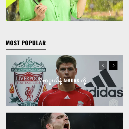
MOST POPULAR
လီဗာပူးလ်နဲ့ ADIDAS တို့ ...