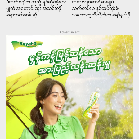
ပီအက်စ်ဂျီက သူတို့ ရင်ဆိုင်ခဲ့ရသ
အယ်လ်နာဆာနဲ့ စာချုပ်
မျှထဲ အကောင်းဆုံး အသင်းလို့
သက်တမ်း ၁ နှစ်ထပ်တိုးဖို့
ရောဘတ်ဆန် ဆို
သဘောတူညီလိုက်တဲ့ ရော်နယ်ဒို
Advertisment